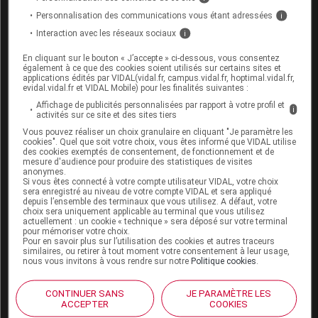
hydrogels dans le traitement des
Personnalisation des communications vous étant adressées
i
brûlures légères
Interaction avec les réseaux sociaux
i
En cliquant sur le bouton « J’accepte » ci-dessous, vous consentez
Vous pouvez également mettre un
pansement
également à ce que des cookies soient utilisés sur certains sites et
hydrocolloïde
ou un pansement hydrogel qui forment
applications édités par VIDAL(vidal.fr, campus.vidal.fr, hoptimal.vidal.fr,
evidal.vidal.fr et VIDAL Mobile) pour les finalités suivantes :
un gel humide favorable à la cicatrisation. Ces
Affichage de publicités personnalisées par rapport à votre profil et
pansements permettent également de protéger la
i
activités sur ce site et des sites tiers
brûlure des contaminants extérieurs. La taille du
Vous pouvez réaliser un choix granulaire en cliquant "Je paramètre les
pansement doit être choisie pour que le pansement
cookies". Quel que soit votre choix, vous êtes informé que VIDAL utilise
des cookies exemptés de consentement, de fonctionnement et de
dépasse de 2 ou 3 cm de la zone lésée. Le pansement
mesure d'audience pour produire des statistiques de visites
peut être laissé en place plusieurs jours sans être
anonymes.
Si vous êtes connecté à votre compte utilisateur VIDAL, votre choix
changé.
sera enregistré au niveau de votre compte VIDAL et sera appliqué
depuis l’ensemble des terminaux que vous utilisez. A défaut, votre
choix sera uniquement applicable au terminal que vous utilisez
liste non exhaustive des produits de parapharmacie mise à
actuellement : un cookie « technique » sera déposé sur votre terminal
jour : mardi 23 juin 2026
pour mémoriser votre choix.
Pour en savoir plus sur l’utilisation des cookies et autres traceurs
Pansements pour plaies,
escarres
, ulcères ou
similaires, ou retirer à tout moment votre consentement à leur usage,
nous vous invitons à vous rendre sur notre
Politique cookies
.
brûlures - Pansements hydrocolloïdes
COMFEEL PLUS CONTOUR pans
CONTINUER SANS
JE PARAMÈTRE LES
ACCEPTER
COOKIES