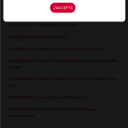
COMFEEL PLUS pans mousse
J'ACCEPTE
COMFEEL PLUS pans opaque
COMFEEL PLUS TRANSPARENT plaque
DUODERM E pans hydrocolloïde
DUODERM EXTRA MINCE pans hydrocolloïde stérile
DUODERM EXTRA MINCE SIGNAL pans hydrocolloïde stérile
sacrum
DUODERM EXTRA MINCE SIGNAL pans hydrocolloïde stérile
talon
DUODERM SPOT pans hydrocolloïde stérile
ELASTOPLAST SECOND SKIN PROTECTION pans
hydrocolloïde