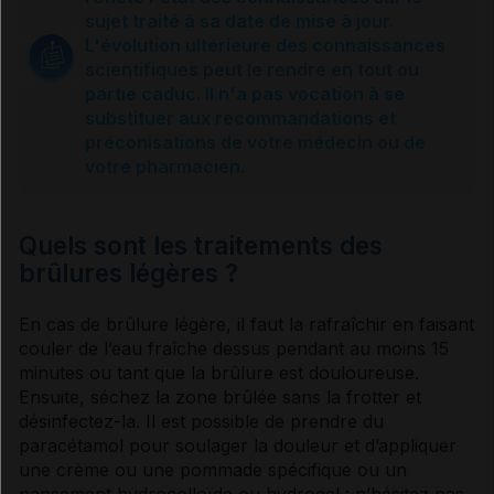
Causes et prévention
sujet traité à sa date de mise à jour.
L'évolution ultérieure des connaissances
scientifiques peut le rendre en tout ou
Que faire ?
partie caduc. Il n'a pas vocation à se
substituer aux recommandations et
préconisations de votre médecin ou de
Traitements locaux
votre pharmacien.
Usage de la phytothérapie
Quels sont les traitements des
brûlures légères ?
Sources et références
En cas de brûlure légère, il faut la rafraîchir en faisant
couler de l’eau fraîche dessus pendant au moins 15
minutes ou tant que la brûlure est douloureuse.
Ensuite, séchez la zone brûlée sans la frotter et
désinfectez-la. Il est possible de prendre du
paracétamol pour soulager la douleur et d’appliquer
une crème ou une pommade spécifique ou un
pansement hydrocolloïde ou hydrogel : n’hésitez pas