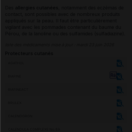
Des
allergies
cutanées
, notamment des eczémas de
contact, sont possibles avec de nombreux produits
appliqués sur la peau. Il faut être particulièrement
vigilant avec les pommades contenant du baume du
Pérou, de la lanoline ou des
sulfamides
(sulfadiazine).
liste des médicaments mise à jour : mardi 23 juin 2026
Protecteurs cutanés
AGATHOL
BIAFINE
BIAFINEACT
BRULEX
CALENDORON
CALENDULA COMPLEXE No 89