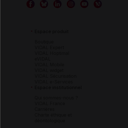
Espace produit
Boutique
VIDAL Expert
VIDAL Hoptimal
eVIDAL
VIDAL Mobile
VIDAL widget
VIDAL Sécurisation
VIDAL e-Services
Espace institutionnel
Qui sommes-nous ?
VIDAL France
Carrières
Charte éthique et
déontologique