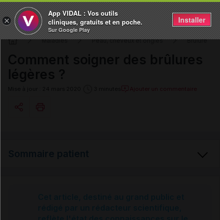
App VIDAL : Vos outils
Installer
×
cliniques, gratuits et en poche.
Sur Google Play
Maladies
Peau, cheveux et ongles
Brûlure
Comment soigner des brûlures
légères ?
Ajouter un commentaire
Mise à jour : 24 mars 2020
3 minutes
Copier l'url
Sommaire patient
Email
Brûlure
Cet article, destiné au grand public et
rédigé par un rédacteur scientifique,
reflète l'état des connaissances sur le