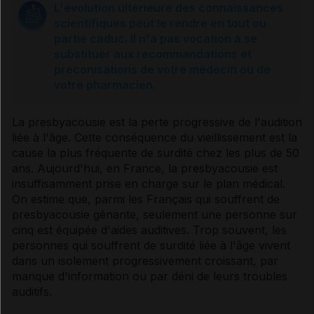
L'évolution ultérieure des connaissances
scientifiques peut le rendre en tout ou
Diagnostic
partie caduc. Il n'a pas vocation à se
substituer aux recommandations et
préconisations de votre médecin ou de
Traitement
votre pharmacien.
La
presbyacousie
est la perte progressive de l'audition
Pendant les premières semaines d'appareillage
liée à l'âge. Cette conséquence du vieillissement est la
cause la plus fréquente de surdité chez les plus de 50
ans. Aujourd'hui, en France, la
presbyacousie
est
Problèmes liés aux aides auditives
insuffisamment prise en charge sur le plan médical.
On estime que, parmi les Français qui souffrent de
presbyacousie
gênante, seulement une personne sur
Sources et références
cinq est équipée d'aides auditives. Trop souvent, les
personnes qui souffrent de surdité liée à l'âge vivent
dans un isolement progressivement croissant, par
manque d'information ou par déni de leurs troubles
auditifs.