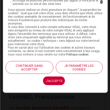
Affichage de publicités personnalisées par rapport à votre profil et
i
activités sur ce site et des sites tiers
Avec le temps, la
presbyacousie
s’intensifie et touche
Vous pouvez réaliser un choix granulaire en cliquant "Je paramètre les
des sons de plus en plus graves. La capacité à suivre
cookies". Quel que soit votre choix, vous êtes informé que VIDAL utilise
une conversation devient très limitée. Si des mesures
des cookies exemptés de consentement, de fonctionnement et de
mesure d'audience pour produire des statistiques de visites
de traitement ne sont pas mises en place rapidement,
anonymes.
la personne qui souffre de
presbyacousie
va
Si vous êtes connecté à votre compte utilisateur VIDAL, votre choix
sera enregistré au niveau de votre compte VIDAL et sera appliqué
progressivement
s’isoler
pour ne pas être confrontée
depuis l’ensemble des terminaux que vous utilisez. A défaut, votre
à ses troubles auditifs. Elle se replie sur elle-même, y
choix sera uniquement applicable au terminal que vous utilisez
actuellement : un cookie « technique » sera déposé sur votre terminal
compris au sein de sa famille. Petit à petit, des
pour mémoriser votre choix.
Pour en savoir plus sur l’utilisation des cookies et autres traceurs
symptômes dépressifs
et une
désocialisation
similaires, ou retirer à tout moment votre consentement à leur usage,
peuvent s’installer qui vont nuire gravement à la
nous vous invitons à vous rendre sur notre
Politique cookies
.
qualité de vie de la personne âgée. Une étude récente
semble indiquer que 20 % des personnes âgées
CONTINUER SANS
JE PARAMÈTRE LES
ACCEPTER
COOKIES
atteintes de troubles de l’audition souffrent de
symptômes dépressifs.
J'ACCEPTE
SantéBD, Presbyacousie
Les
bandes dessinées SantéBD
expliquent