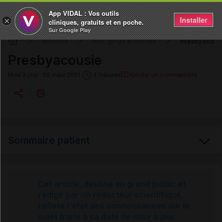
App VIDAL : Vos outils
Installer
×
cliniques, gratuits et en poche.
Sur Google Play
Presbyacous
Maladies
Nez, gorge et oreilles
Presbyacousie
Ajouter un commentaire
Mise à jour : 02 mars 2021
3 minutes
Copier l'url
Sommaire patient
Email
Presbyacousie
Cet article, destiné au grand public et
rédigé par un rédacteur scientifique,
reflète l'état des connaissances sur le
Causes
sujet traité à sa date de mise à jour.