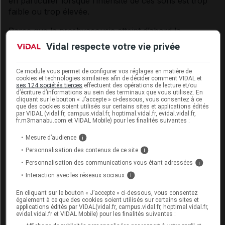
en particulier lorsque l’intensité de ces sons est trop
faible ou trop élevée.
Parce que la
presbyacousie
atteint d’abord la
perception des sons les plus aigus, les personnes qui
Vidal respecte votre vie privée
en souffrent ont particulièrement du mal à distinguer
les
chuchotements
, les
consonnes sifflantes
(S, Z,
Ce module vous permet de configurer vos réglages en matière de
CH
) ou
fricatives
(F ou V), ainsi que les
voix
cookies et technologies similaires afin de décider comment VIDAL et
féminines ou enfantines
. Elles se plaignent
ses 124 sociétés tierces
effectuent des opérations de lecture et/ou
d’écriture d’informations au sein des terminaux que vous utilisez. En
également d’avoir plus de mal à comprendre les
cliquant sur le bouton « J’accepte » ci-dessous, vous consentez à ce
que des cookies soient utilisés sur certains sites et applications édités
paroles lorsque le son est réverbéré (par exemple,
par VIDAL (vidal.fr, campus.vidal.fr, hoptimal.vidal.fr, evidal.vidal.fr,
dans une église ou un théâtre).
fr.m3manabu.com et VIDAL Mobile) pour les finalités suivantes :
De plus, les personnes qui souffrent de
Mesure d’audience
i
presbyacousie
se plaignent fréquemment
Personnalisation des contenus de ce site
i
d’
acouphènes
(des bruits
parasites
de type sifflement
Personnalisation des communications vous étant adressées
i
ou bourdonnement entendus seulement par le sujet).
Interaction avec les réseaux sociaux
i
En cliquant sur le bouton « J’accepte » ci-dessous, vous consentez
Quelles sont les complications de la
également à ce que des cookies soient utilisés sur certains sites et
applications édités par VIDAL(vidal.fr, campus.vidal.fr, hoptimal.vidal.fr,
presbyacousie ?
evidal.vidal.fr et VIDAL Mobile) pour les finalités suivantes :