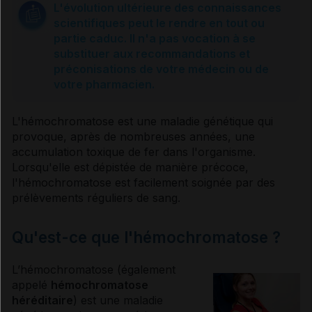
L'évolution ultérieure des connaissances
scientifiques peut le rendre en tout ou
Causes
partie caduc. Il n'a pas vocation à se
substituer aux recommandations et
préconisations de votre médecin ou de
Diagnostic
votre pharmacien.
L'
hémochromatose
est une maladie génétique qui
Traitement
provoque, après de nombreuses années, une
accumulation toxique de fer dans l'organisme.
Lorsqu'elle est dépistée de manière précoce,
Au quotidien
l'
hémochromatose
est facilement soignée par des
prélèvements réguliers de sang.
Risque de transmission aux enfants
Qu'est-ce que l'hémochromatose ?
Sources et références
L’
hémochromatose
(également
appelé
hémochromatose
héréditaire
) est une maladie