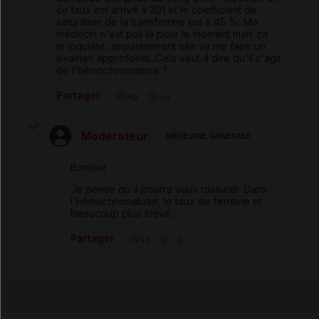
ce taux est arrivé à 201 et le coefficient de
saturation de la transferrine est à 45 %. Ma
médecin n'est pas là pour le moment mais ça
m'inquiète, apparemment elle va me faire un
examen approfondi...Cela veut-il dire qu'il s'agit
de l'hémochromatose ?
Partager
+0
-0
Modérateur
MÉDECINE GÉNÉRALE
Bonjour
Je pense qu'il pourra vous rassurer. Dans
l'hémochromatose, le taux de ferritine et
beaucoup plus élevé.
Partager
+1
-0