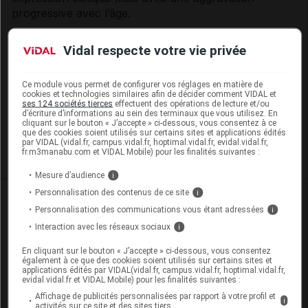
progressive avec l’âge.
Les
hommes
sont plus fréquemment atteints
Vidal respecte votre vie privée
d’
hémochromatose
symptomatique que les femmes.
En effet, les règles et la grossesse constituent une
perte régulière de fer qui tend à retarder l’apparition
Ce module vous permet de configurer vos réglages en matière de
cookies et technologies similaires afin de décider comment VIDAL et
des
symptômes
d’
hémochromatose
.
ses 124 sociétés tierces
effectuent des opérations de lecture et/ou
d’écriture d’informations au sein des terminaux que vous utilisez. En
cliquant sur le bouton « J’accepte » ci-dessous, vous consentez à ce
que des cookies soient utilisés sur certains sites et applications édités
Symptômes et complications
par VIDAL (vidal.fr, campus.vidal.fr, hoptimal.vidal.fr, evidal.vidal.fr,
fr.m3manabu.com et VIDAL Mobile) pour les finalités suivantes :
Mesure d’audience
i
Personnalisation des contenus de ce site
i
Personnalisation des communications vous étant adressées
i
Les commentaires sont momentanément
Interaction avec les réseaux sociaux
i
désactivés
En cliquant sur le bouton « J’accepte » ci-dessous, vous consentez
également à ce que des cookies soient utilisés sur certains sites et
applications édités par VIDAL(vidal.fr, campus.vidal.fr, hoptimal.vidal.fr,
La publication de commentaires est
evidal.vidal.fr et VIDAL Mobile) pour les finalités suivantes :
momentanément indisponible.
Affichage de publicités personnalisées par rapport à votre profil et
i
activités sur ce site et des sites tiers