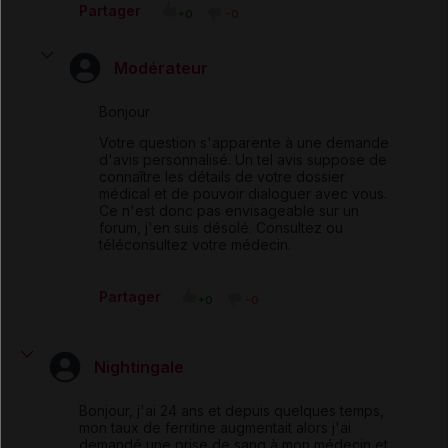
Partager
+0
-0
Modérateur
Bonjour
Votre question s'apparente à une demande
d'avis personnalisé. Un tel avis suppose de
connaître les détails de votre dossier
médical et de pouvoir dialoguer avec vous.
Ce n'est donc pas envisageable sur un
forum, j'en suis désolé. Consultez ou
téléconsultez votre médecin.
Partager
+0
-0
Nightingale
Bonjour, j'ai 24 ans et depuis quelques temps,
mon taux de ferritine augmentait alors j'ai
demandé une prise de sang à mon médecin et