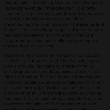
responsable se trouve sur les deux chromosomes 6
(la personne est dite «
homozygote
» pour cette
mutation), ce qui est relativement rare. Si la personne
ne porte la mutation que sur un seul de ses
chromosomes 6 (elle est alors dite «
hétérozygote
»),
la maladie ne se développera que si d’autres facteurs
favorisent également l’accumulation du fer dans
l’organisme (par exemple, si elle souffre d’
hépatite
chronique ou d’alcoolisme).
Cependant, la présence de la mutation homozygote
n’entraîne pas toujours une
hémochromatose
grave,
c’est-à-dire une importante surcharge en fer. La
surcharge peut être modérée, minime ou inexistante.
Ainsi en Bretagne, 10 % des hommes homozygotes
portant la mutation sont asymptomatiques, 60 % ont
des signes biologiques (visibles uniquement sur une
prise de sang) et 30 % des signes cliniques. Chez les
femmes, 20 % sont asymptomatiques, 65 % ont une
expression biologique et 10 % seulement ont une
expression clinique mais avec une aggravation