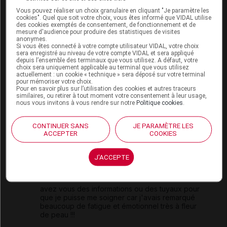
Vous pouvez réaliser un choix granulaire en cliquant "Je paramètre les
Les plus
cookies". Quel que soit votre choix, vous êtes informé que VIDAL utilise
récents
des cookies exemptés de consentement, de fonctionnement et de
mesure d'audience pour produire des statistiques de visites
anonymes.
Si vous êtes connecté à votre compte utilisateur VIDAL, votre choix
sera enregistré au niveau de votre compte VIDAL et sera appliqué
Rafou06400
depuis l’ensemble des terminaux que vous utilisez. A défaut, votre
choix sera uniquement applicable au terminal que vous utilisez
actuellement : un cookie « technique » sera déposé sur votre terminal
Bonjour je suis raphael je viens du nord de la
pour mémoriser votre choix.
France j'ai par hasard un Check up est mon taux
Pour en savoir plus sur l’utilisation des cookies et autres traceurs
similaires, ou retirer à tout moment votre consentement à leur usage,
était de 1440 de fer au lieu de 240 j'ai réussi à
nous vous invitons à vous rendre sur notre
Politique cookies
.
faire baisser mon taux de fer à 340 mais je ne
connaissais pas cette maladie une amie
doctoresse m'a dis de faire une prise de sang
CONTINUER SANS
JE PARAMÈTRE LES
poussé pour avoir plus de renseignements et
ACCEPTER
COOKIES
pouvoir me soigner en faisant des saignées
régulières avez vous des informations.
J'ACCEPTE
je n'ai pas fait de prise de sang ferine depuis
plus d'un an
avez vous des informations ou des tuyaux pour
que je puisse me soigner car j'avais remarqué
beaucoup de fatigue et émotionnel très à fleur
de peau !!!