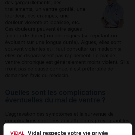
des gargouillements, des
tiraillements, un ventre gonflé, une
lourdeur, des crampes, une
douleur violente et localisée, etc.
Ces douleurs peuvent être aiguës
(de courte durée) ou chroniques (se répétant ou
évoluant sur une longue durée). Aiguës, elles sont
souvent violentes et il faut consulter un médecin si
elles ne disparaissent pas rapidement. Le mal de
ventre chronique est généralement moins violent. S’ils
n’ont pas de cause connue, il est préférable de
demander l’avis du médecin.
Quelles sont les complications
éventuelles du mal de ventre ?
L’aggravation des symptômes et la survenue de
complications sont liées aux affections provoquant les
maux de ventre. Certaines d’entre elles exigent une
Vidal respecte votre vie privée
intervention d’urgence.