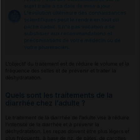
Causes
sujet traité à sa date de mise à jour.
L'évolution ultérieure des connaissances
scientifiques peut le rendre en tout ou
Que faire ?
partie caduc. Il n'a pas vocation à se
substituer aux recommandations et
préconisations de votre médecin ou de
Prévention
votre pharmacien.
Traitement
L’objectif du traitement est de réduire le volume et la
fréquence des selles et de prévenir et traiter la
déshydratation
.
Sources et références
Quels sont les traitements de la
diarrhée chez l’adulte ?
VIDAL Reco associée
Le traitement de la
diarrhée
de l’adulte vise à réduire
Diarrhée aiguë de l'adulte
l'intensité de la
diarrhée
et à prévenir la
déshydratation
. Les repas doivent être plus légers et
plus fréquents, à base de riz, de pâtes, de carottes