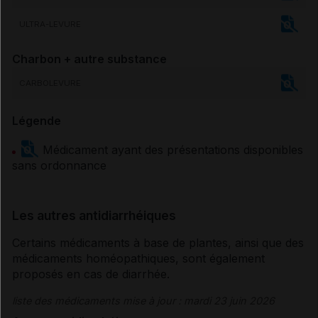
ULTRA-LEVURE
Charbon + autre substance
CARBOLEVURE
Légende
Médicament ayant des présentations disponibles
sans ordonnance
Les autres antidiarrhéiques
Certains médicaments à base de plantes, ainsi que des
médicaments homéopathiques, sont également
proposés en cas de
diarrhée
.
liste des médicaments mise à jour : mardi 23 juin 2026