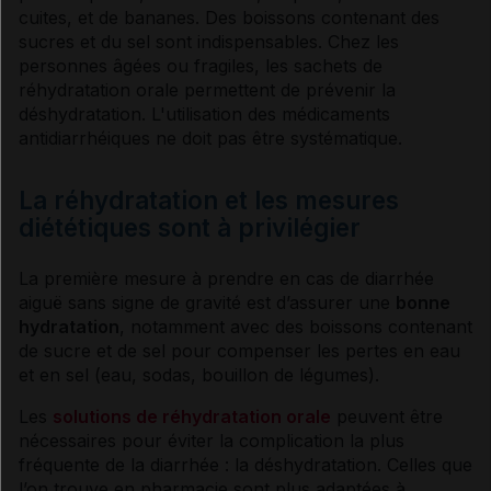
cuites, et de bananes. Des boissons contenant des
sucres
et du
sel
sont indispensables. Chez les
personnes âgées ou fragiles, les sachets de
réhydratation orale permettent de prévenir la
déshydratation
. L'utilisation des médicaments
antidiarrhéiques ne doit pas être systématique.
La réhydratation et les mesures
diététiques sont à privilégier
La première mesure à prendre en cas de
diarrhée
aiguë sans signe de gravité est d’assurer une
bonne
hydratation
, notamment avec des boissons contenant
de
sucre
et de
sel
pour compenser les pertes en eau
et en
sel
(eau, sodas, bouillon de légumes).
Les
solutions de réhydratation orale
peuvent être
nécessaires pour éviter la complication la plus
fréquente de la
diarrhée
: la
déshydratation
. Celles que
l’on trouve en pharmacie sont plus adaptées à