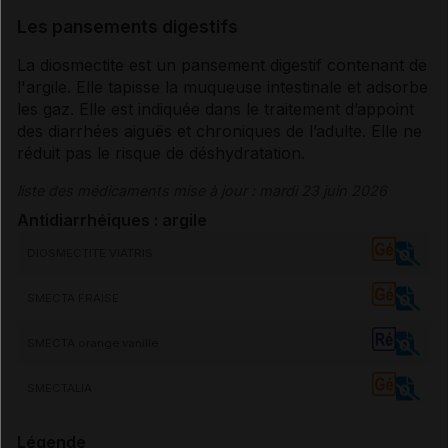
Les pansements digestifs
La diosmectite est un
pansement digestif
contenant de
l'argile. Elle tapisse la
muqueuse
intestinale et adsorbe
les gaz. Elle est indiquée dans le traitement d’appoint
des
diarrhées
aiguës et chroniques de l’adulte. Elle ne
réduit pas le risque de
déshydratation
.
liste des médicaments mise à jour : mardi 23 juin 2026
Antidiarrhéiques : argile
DIOSMECTITE VIATRIS
SMECTA FRAISE
SMECTA orange vanille
SMECTALIA
Légende