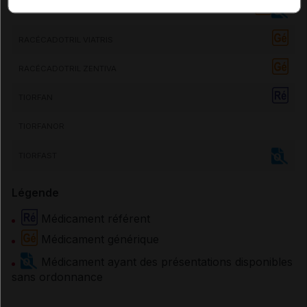
RACÉCADOTRIL BIOGARAN CONSEIL
RACÉCADOTRIL VIATRIS
RACÉCADOTRIL ZENTIVA
TIORFAN
TIORFANOR
TIORFAST
Légende
Médicament référent
Médicament générique
Médicament ayant des présentations disponibles
sans ordonnance