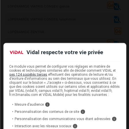
LOPÉRAMIDE VIATRIS CONSEIL gélule
LOPÉRAMIDE VIATRIS CONSEIL lyophilisat
LOPÉRAMIDE ZENTIVA
LOPÉRAMIDE ZENTIVA CONSEIL
Vidal respecte votre vie privée
LOPÉRAMIDE ZYDUS
Ce module vous permet de configurer vos réglages en matière de
LOPÉRAMIDE ZYDUS FRANCE
cookies et technologies similaires afin de décider comment VIDAL et
ses 124 sociétés tierces
effectuent des opérations de lecture et/ou
d’écriture d’informations au sein des terminaux que vous utilisez. En
cliquant sur le bouton « J’accepte » ci-dessous, vous consentez à ce
Légende
que des cookies soient utilisés sur certains sites et applications édités
par VIDAL (vidal.fr, campus.vidal.fr, hoptimal.vidal.fr, evidal.vidal.fr,
fr.m3manabu.com et VIDAL Mobile) pour les finalités suivantes :
Médicament référent
Médicament générique
Mesure d’audience
i
Personnalisation des contenus de ce site
i
Médicament ayant des présentations disponibles
Personnalisation des communications vous étant adressées
i
sans ordonnance
Interaction avec les réseaux sociaux
i