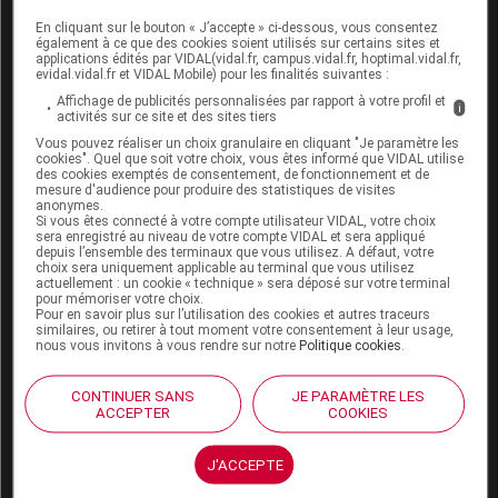
En cliquant sur le bouton « J’accepte » ci-dessous, vous consentez
Les antisécrétoires intestinaux
également à ce que des cookies soient utilisés sur certains sites et
applications édités par VIDAL(vidal.fr, campus.vidal.fr, hoptimal.vidal.fr,
evidal.vidal.fr et VIDAL Mobile) pour les finalités suivantes :
Le
racécadotril
est un
antisécrétoire
intestinal
. Il
Affichage de publicités personnalisées par rapport à votre profil et
diminue l’hypersécrétion d’eau et d’électrolytes dans
i
activités sur ce site et des sites tiers
l’intestin. Il a une efficacité prouvée et un intérêt dans
Vous pouvez réaliser un choix granulaire en cliquant "Je paramètre les
le cas de
diarrhées
très liquides. Le racécadotril est
cookies". Quel que soit votre choix, vous êtes informé que VIDAL utilise
des cookies exemptés de consentement, de fonctionnement et de
déconseillé chez les patients traités par un
mesure d'audience pour produire des statistiques de visites
anonymes.
antihypertenseur
de la famille des inhibiteurs de
Si vous êtes connecté à votre compte utilisateur VIDAL, votre choix
l’
enzyme
de conversion, car leur association
sera enregistré au niveau de votre compte VIDAL et sera appliqué
depuis l’ensemble des terminaux que vous utilisez. A défaut, votre
augmente le risque d’œdème de
Quincke
.
choix sera uniquement applicable au terminal que vous utilisez
actuellement : un cookie « technique » sera déposé sur votre terminal
pour mémoriser votre choix.
liste des médicaments mise à jour : mardi 23 juin 2026
Pour en savoir plus sur l’utilisation des cookies et autres traceurs
similaires, ou retirer à tout moment votre consentement à leur usage,
Antidiarrhéiques : antisécrétoires intestinaux
nous vous invitons à vous rendre sur notre
Politique cookies
.
DIARFIX
CONTINUER SANS
JE PARAMÈTRE LES
ACCEPTER
COOKIES
RACÉCADOTRIL ARROW
J'ACCEPTE
RACÉCADOTRIL BGR