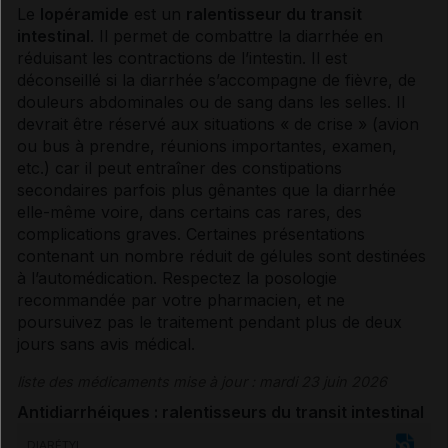
Le
lopéramide
est un
ralentisseur du
transit
intestinal
. Il permet de combattre la
diarrhée
en
réduisant les contractions de l’intestin. Il est
déconseillé si la
diarrhée
s’accompagne de fièvre, de
douleurs abdominales ou de sang dans les selles. Il
devrait être réservé aux situations « de crise » (avion
ou bus à prendre, réunions importantes, examen,
etc.) car il peut entraîner des
constipations
secondaires parfois plus gênantes que la
diarrhée
elle-même voire, dans certains cas rares, des
complications graves. Certaines présentations
contenant un nombre réduit de gélules sont destinées
à l’
automédication
. Respectez la
posologie
recommandée par votre pharmacien, et ne
poursuivez pas le traitement pendant plus de deux
jours sans avis médical.
liste des médicaments mise à jour : mardi 23 juin 2026
Antidiarrhéiques : ralentisseurs du
transit intestinal
DIARÉTYL