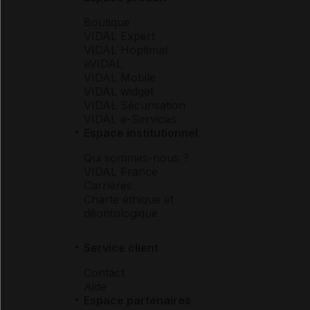
Boutique
VIDAL Expert
VIDAL Hoptimal
eVIDAL
VIDAL Mobile
VIDAL widget
VIDAL Sécurisation
VIDAL e-Services
Espace institutionnel
Qui sommes-nous ?
VIDAL France
Carrières
Charte éthique et
déontologique
Service client
Contact
Aide
Espace partenaires