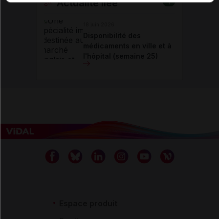
Actualité liée
1
18 juin 2026
Disponibilité des
médicaments en ville et à
l'hôpital (semaine 25)
Espace produit