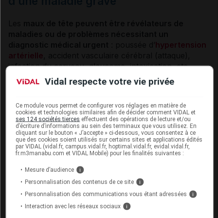
d’une maladie grave
Les
maux de tête peuvent être révélateurs de
maladies ou de problèmes nécessitant un
diagnostic
médical urgent
: poussée d’
hypertension
artérielle
,
accident
vasculaire
cérébral
(attaque),
infection du cerveau,
glaucome
, intoxication, etc.
D’autres problèmes moins urgents nécessitent
Vidal respecte votre vie privée
néanmoins une consultation : la
sinusite
, par exemple.
Ces maladies s’accompagnent généralement d’autres
Ce module vous permet de configurer vos réglages en matière de
signes révélateurs dont l’association avec la
céphalée
cookies et technologies similaires afin de décider comment VIDAL et
doit amener à consulter (
gène
à la lumière, troubles
ses 124 sociétés tierces
effectuent des opérations de lecture et/ou
d’écriture d’informations au sein des terminaux que vous utilisez. En
du comportement, douleur des yeux, etc.). Des maux
cliquant sur le bouton « J’accepte » ci-dessous, vous consentez à ce
que des cookies soient utilisés sur certains sites et applications édités
de tête persistants justifient toujours un avis médical.
par VIDAL (vidal.fr, campus.vidal.fr, hoptimal.vidal.fr, evidal.vidal.fr,
fr.m3manabu.com et VIDAL Mobile) pour les finalités suivantes :
Comment prévenir les maux de tête ?
Mesure d’audience
i
Personnalisation des contenus de ce site
i
Les facteurs qui déclenchent des maux de tête varient
Personnalisation des communications vous étant adressées
i
d’une personne à l’autre. Essayez de déterminer si les
Interaction avec les réseaux sociaux
i
maux ont une origine que vous pouvez éviter, par