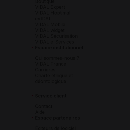
Boutique
VIDAL Expert
VIDAL Hoptimal
eVIDAL
VIDAL Mobile
VIDAL widget
VIDAL Sécurisation
VIDAL e-Services
Espace institutionnel
Qui sommes-nous ?
VIDAL France
Carrières
Charte éthique et
déontologique
Service client
Contact
Aide
Espace partenaires
Éditeurs de logiciel