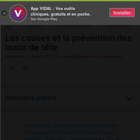
App VIDAL : Vos outils
Installer
×
cliniques, gratuits et en poche.
Sur Google Play
Maladies
Douleurs et fièvre
Maux de tête
Les causes et la prévention des
maux de tête
Ajouter un commentaire
Mise à jour : 12 avril 2021
2 minutes
Copier l'url
Sommaire patient
Email
Maux de tête
Cet article, destiné au grand public et
rédigé par un rédacteur scientifique,
reflète l'état des connaissances sur le