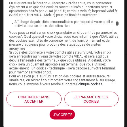
exemple une boisson, un aliment ou des lunettes mal
En cliquant sur le bouton « J’accepte » ci-dessous, vous consentez
également à ce que des cookies soient utilisés sur certains sites et
adaptées. Par ailleurs, toute mesure permettant de
applications édités par VIDAL(vidal.fr, campus.vidal.fr, hoptimal.vidal.fr,
vous détendre est susceptible d’atténuer les
evidal.vidal.fr et VIDAL Mobile) pour les finalités suivantes :
céphalées
de tension.
Affichage de publicités personnalisées par rapport à votre profil et
i
activités sur ce site et des sites tiers
Vous pouvez réaliser un choix granulaire en cliquant "Je paramètre les
cookies". Quel que soit votre choix, vous êtes informé que VIDAL utilise
Maux de tête
Que faire ?
des cookies exemptés de consentement, de fonctionnement et de
mesure d'audience pour produire des statistiques de visites
anonymes.
Si vous êtes connecté à votre compte utilisateur VIDAL, votre choix
sera enregistré au niveau de votre compte VIDAL et sera appliqué
depuis l’ensemble des terminaux que vous utilisez. A défaut, votre
choix sera uniquement applicable au terminal que vous utilisez
actuellement : un cookie « technique » sera déposé sur votre terminal
pour mémoriser votre choix.
Les commentaires sont momentanément
Pour en savoir plus sur l’utilisation des cookies et autres traceurs
désactivés
similaires, ou retirer à tout moment votre consentement à leur usage,
nous vous invitons à vous rendre sur notre
Politique cookies
.
La publication de commentaires est
CONTINUER SANS
JE PARAMÈTRE LES
momentanément indisponible.
ACCEPTER
COOKIES
J'ACCEPTE