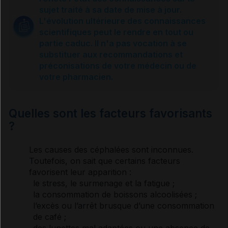
Causes et prévention
sujet traité à sa date de mise à jour.
L'évolution ultérieure des connaissances
scientifiques peut le rendre en tout ou
Que faire ?
partie caduc. Il n'a pas vocation à se
substituer aux recommandations et
préconisations de votre médecin ou de
Traitement
votre pharmacien.
Usage de la phytothérapie
Quelles sont les facteurs favorisants
?
Sources et références
Les causes des
céphalées
sont inconnues.
Toutefois, on sait que certains facteurs
VIDAL Reco associée
favorisent leur apparition :
le stress, le surmenage et la fatigue ;
la consommation de boissons alcoolisées ;
Migraine
l’excès ou l’arrêt brusque d’une consommation
de café ;
des lunettes mal adaptées ou une absence de