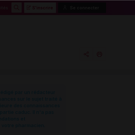
ités
S'inscrire
Se connecter
Rechercher
Copier l'url
Email
 rédigé par un rédacteur
sances sur le sujet traité à
térieure des connaissances
partie caduc. Il n'a pas
ndations et
e votre pharmacien.