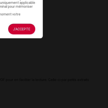
a uniquement applicable
rminal pour mémoriser
t moment votre
ié
J'ACCEPTE
 pour en faciliter la lecture. Celle-ci par petits extraits