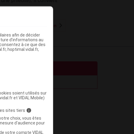
ne phlébite). Il convient
Causes et prévention
aires afin de décider
iture d’informations au
s consentez à ce que des
fr, hoptimal.vidal.fr,
ible.
okies soient utilisés sur
vidal.fr et VIDAL Mobile)
es sites tiers
i
votre choix, vous êtes
mesure d'audience pour
u de votre compte VIDAL