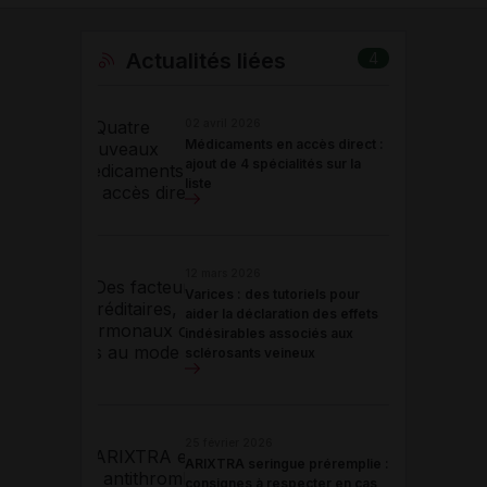
Actualités liées
4
02 avril 2026
Médicaments en accès direct :
ajout de 4 spécialités sur la
liste
12 mars 2026
Varices : des tutoriels pour
aider la déclaration des effets
indésirables associés aux
sclérosants veineux
25 février 2026
ARIXTRA seringue préremplie :
consignes à respecter en cas