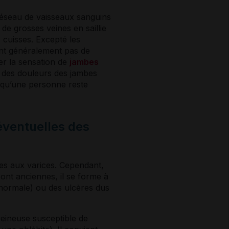
réseau de vaisseaux sanguins
e de grosses
veines
en saillie
 cuisses. Excepté les
ent généralement pas de
r la sensation de
jambes
e des douleurs des jambes
squ’une personne reste
éventuelles des
ées aux
varices
. Cependant,
ont anciennes, il se forme à
anormale) ou des ulcères dus
 veineuse susceptible de