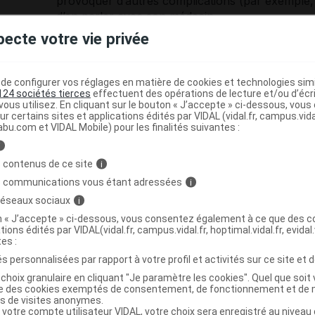
provoquer d’autres complications (par exemple, u
d’en parler avec son médecin.
pecte votre vie privée
e configurer vos réglages en matière de cookies et technologies simil
124 sociétés tierces
effectuent des opérations de lecture et/ou d’écr
ous utilisez. En cliquant sur le bouton « J’accepte » ci-dessous, vou
ur certains sites et applications édités par VIDAL (vidal.fr, campus.vidal.
abu.com et VIDAL Mobile) pour les finalités suivantes :
i
es commentaires sont momentanément désactivés
 contenus de ce site
i
s communications vous étant adressées
i
a publication de commentaires est momentanément indispon
 réseaux sociaux
i
on « J’accepte » ci-dessous, vous consentez également à ce que des co
tions édités par VIDAL(vidal.fr, campus.vidal.fr, hoptimal.vidal.fr, evidal.
ts
tes :
s personnalisées par rapport à votre profil et activités sur ce site et d
choix granulaire en cliquant "Je paramètre les cookies". Quel que soit 
ise des cookies exemptés de consentement, de fonctionnement et de 
reA
Il y a 4 ans
1 commentaire associé
es de visites anonymes.
 votre compte utilisateur VIDAL, votre choix sera enregistré au nivea