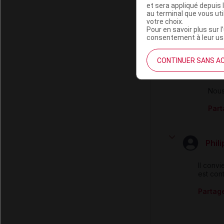
et sera appliqué depuis 
D'accor
au terminal que vous ut
votre choix.
Partag
Pour en savoir plus sur l
consentement à leur usa
M
CONTINUER SANS A
Bonj
Nous
Part
Phil
Il convi
est con
Partag