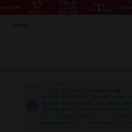
Santé
Prise en
Formations
Maladies
des
charge
Actual
médicales
patients
médicale
Varices
Cet article, destiné au grand public et
scientifique, reflète l'état des connais
sa date de mise à jour. L'évolution ul
scientifiques peut le rendre en tout ou 
vocation à se substituer aux recomma
préconisations de votre médecin ou d