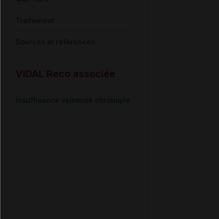
Traitement
Sources et références
VIDAL Reco associée
Insuffisance veineuse chronique