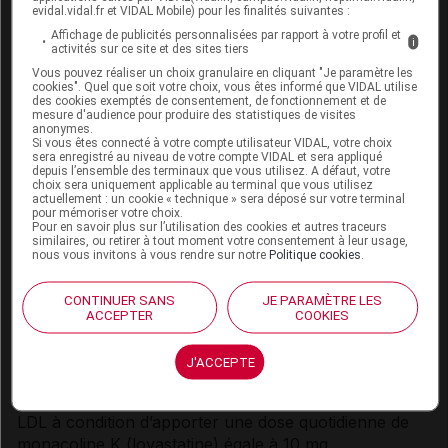
evidal.vidal.fr et VIDAL Mobile) pour les finalités suivantes :
maladies cardiovasculaires
Affichage de publicités personnalisées par rapport à votre profil et
i
activités sur ce site et des sites tiers
La
levure de riz rouge
est un champignon
Vous pouvez réaliser un choix granulaire en cliquant "Je paramètre les
cookies". Quel que soit votre choix, vous êtes informé que VIDAL utilise
microscopique. Selon son origine, elle contient des
des cookies exemptés de consentement, de fonctionnement et de
quantités variables de monacoline K, connue dans le
mesure d'audience pour produire des statistiques de visites
anonymes.
monde médical sous le nom de lovastatine, une statine
Si vous êtes connecté à votre compte utilisateur VIDAL, votre choix
utilisée comme médicament dans certains pays, mais
sera enregistré au niveau de votre compte VIDAL et sera appliqué
depuis l’ensemble des terminaux que vous utilisez. A défaut, votre
pas en France.
choix sera uniquement applicable au terminal que vous utilisez
actuellement : un cookie « technique » sera déposé sur votre terminal
Les études cliniques ont montré que les compléments
pour mémoriser votre choix.
alimentaires à base de
levure
de riz rouge
Pour en savoir plus sur l’utilisation des cookies et autres traceurs
similaires, ou retirer à tout moment votre consentement à leur usage,
possédaient, de ce fait, une certaine efficacité pour
nous vous invitons à vous rendre sur notre
Politique cookies
.
réduire les taux sanguins de
cholestérol
LDL.
Depuis 2012, les autorités de santé européennes se
CONTINUER SANS
JE PARAMÈTRE LES
sont prononcées sur certaines allégations santé des
ACCEPTER
COOKIES
compléments alimentaires contenant de la
levure
de
riz rouge. Après examen des données scientifiques,
J'ACCEPTE
elles ont estimé que ces produits peuvent prétendre
contribuer à maintenir un taux normal de
cholestérol
LDL à condition d’apporter une dose quotidienne de
monacoline K (lovastatine) é
gale
à 10 mg.