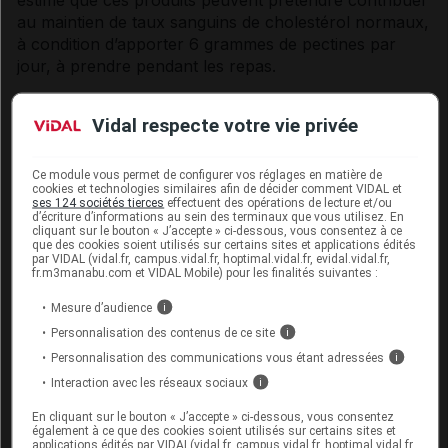
au maintien de taux sanguins de
cholestérol
normaux,
à condition d’apporter 6 grammes de pectines par
jour, à prendre pendant les repas.
Les pectines diminuent l’absorption de nombreuses
Vidal respecte votre vie privée
autres substances présentes dans les aliments : bêta-
carotène, lutéine, lycopène,
sels
minéraux tels que
zinc, calcium, magnésium ou fer. De ce fait, les
Ce module vous permet de configurer vos réglages en matière de
cookies et technologies similaires afin de décider comment VIDAL et
pectines ne devraient pas être ingérées plus de
ses 124 sociétés tierces
effectuent des opérations de lecture et/ou
quelques jours d’affilée
d’écriture d’informations au sein des terminaux que vous utilisez. En
cliquant sur le bouton « J’accepte » ci-dessous, vous consentez à ce
.De plus, les pectines doivent être ingérées avec une
que des cookies soient utilisés sur certains sites et applications édités
grande quantité d'eau, suffisamment pour qu'elles
par VIDAL (vidal.fr, campus.vidal.fr, hoptimal.vidal.fr, evidal.vidal.fr,
fr.m3manabu.com et VIDAL Mobile) pour les finalités suivantes :
parviennent rapidement à l'estomac. Cette précaution
d'emploi est destinée à éviter les étouffements qui
Mesure d’audience
i
pourraient survenir si les pectines étaient ingérées en
Personnalisation des contenus de ce site
i
solution trop épaisse. Les personnes qui ont du mal à
Personnalisation des communications vous étant adressées
i
déglutir doivent particulièrement veiller à fortement
Interaction avec les réseaux sociaux
i
diluer les pectines qu'elles prennent.
En cliquant sur le bouton « J’accepte » ci-dessous, vous consentez
également à ce que des cookies soient utilisés sur certains sites et
La levure de riz rouge contre les
applications édités par VIDAL(vidal.fr, campus.vidal.fr, hoptimal.vidal.fr,