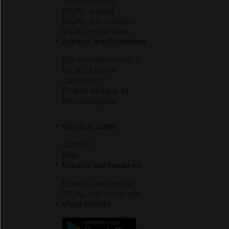
VIDAL Mobile
VIDAL widget
VIDAL Sécurisation
VIDAL e-Services
Espace institutionnel
Qui sommes-nous ?
VIDAL France
Carrières
Charte éthique et
déontologique
Service client
Contact
Aide
Espace partenaires
Éditeurs de logiciel
VIDAL sur votre site
Vidal Mobile