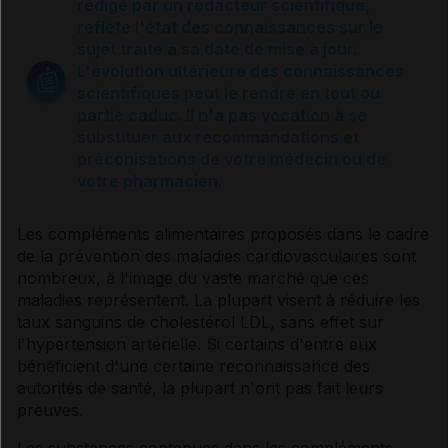
rédigé par un rédacteur scientifique,
reflète l'état des connaissances sur le
Causes et complications
sujet traité à sa date de mise à jour.
L'évolution ultérieure des connaissances
scientifiques peut le rendre en tout ou
Dépistage et surveillance
partie caduc. Il n'a pas vocation à se
substituer aux recommandations et
préconisations de votre médecin ou de
Chez la femme enceinte
votre pharmacien.
Prise en charge
Les compléments alimentaires proposés dans le cadre
de la prévention des maladies cardiovasculaires sont
nombreux, à l'image du vaste marché que ces
Mesures hygiénodiététiques
maladies représentent. La plupart visent à réduire les
taux sanguins de
cholestérol
LDL, sans effet sur
l'
hypertension artérielle
. Si certains d'entre eux
Traitement médicamenteux
bénéficient d'une certaine reconnaissance des
autorités de santé, la plupart n'ont pas fait leurs
preuves.
Usage des compléments alimentaires
Les substances contenues dans les compléments