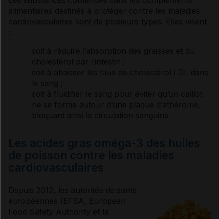
alimentaires destinés à protéger contre les maladies
cardiovasculaires sont de plusieurs types. Elles visent
Usage de la phytothérapie
:
soit à réduire l’absorption des graisses et du
Sources et références
cholestérol
par l’intestin ;
soit à abaisser les taux de
cholestérol
LDL dans
le sang ;
VIDAL Recos associées
soit à fluidifier le sang pour éviter qu’un caillot
ne se forme autour d’une plaque d’
athérome
,
bloquant ainsi la circulation sanguine.
HTA (hypertension artérielle)
Les acides gras oméga-3 des huiles
HTA sévère et urgences hypertensives
de poisson contre les maladies
cardiovasculaires
Depuis 2012, les autorités de santé
européennes (EFSA, European
Food Safety Authority et la