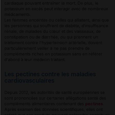
cardiaque
pouvant entraîner la mort. De plus, le
potassium
en excès peut interagir avec de nombreux
médicaments.
Les femmes enceintes ou celles qui allaitent, ainsi que
les personnes qui souffrent de
diabète
, d’
insuffisance
rénale
, de maladies du cœur et des vaisseaux, de
constipation
ou de
diarrhée
, ou qui prennent un
traitement contre l'
hypertension artérielle
, doivent
particulièrement veiller à ne pas prendre de
compléments riches en
potassium
sans en référer
d'abord à leur médecin traitant.
Les pectines contre les maladies
cardiovasculaires
Depuis 2012, les autorités de santé européennes se
sont prononcées sur certaines allégations santé des
compléments alimentaires contenant des
pectines
.
Après examen des données scientifiques, elles ont
estimé que ces produits peuvent prétendre contribuer