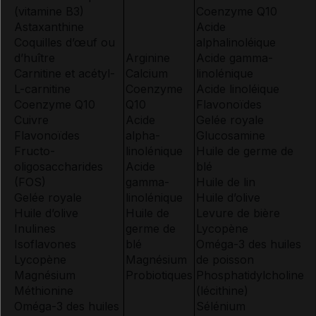
(
vitamine
B3)
Coenzyme Q10
Astaxanthine
Acide
Coquilles d’œuf ou
alphalinoléique
d’huître
Arginine
Acide gamma-
Carnitine et acétyl-
Calcium
linolénique
L-carnitine
Coenzyme
Acide linoléique
Coenzyme Q10
Q10
Flavonoïdes
Cuivre
Acide
Gelée royale
Flavonoïdes
alpha-
Glucosamine
Fructo-
linolénique
Huile de
germe
de
oligosaccharides
Acide
blé
(FOS)
gamma-
Huile de lin
Gelée royale
linolénique
Huile d’olive
Huile d’olive
Huile de
Levure de bière
Inulines
germe
de
Lycopène
Isoflavones
blé
Oméga-3 des huiles
Lycopène
Magnésium
de poisson
Magnésium
Probiotiques
Phosphatidylcholine
Méthionine
(lécithine)
Oméga-3 des huiles
Sélénium