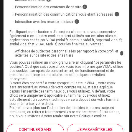
Personnalisation des contenus de ce site
i
FLAVONOIDES ZENTIVA CONSEIL
Personnalisation des communications vous étant adressées
i
GINKOR FORT
Interaction avec les réseaux sociaux
i
En cliquant sur le bouton « J’accepte » ci-dessous, vous consentez
HISTO-FLUINE P
également à ce que des cookies soient utilisés sur certains sites et
applications édités par VIDAL(vidal.fr, campus.vidal.fr, hoptimal.vidal.fr,
evidal.vidal.fr et VIDAL Mobile) pour les finalités suivantes :
L 28
Affichage de publicités personnalisées par rapport à votre profil et
i
activités sur ce site et des sites tiers
MÉDIVEINE
Vous pouvez réaliser un choix granulaire en cliquant "Je paramètre les
cookies". Quel que soit votre choix, vous êtes informé que VIDAL utilise
des cookies exemptés de consentement, de fonctionnement et de
RHÉOFLUX
mesure d'audience pour produire des statistiques de visites
anonymes.
Si vous êtes connecté à votre compte utilisateur VIDAL, votre choix
VEINAMITOL
sera enregistré au niveau de votre compte VIDAL et sera appliqué
depuis l’ensemble des terminaux que vous utilisez. A défaut, votre
choix sera uniquement applicable au terminal que vous utilisez
actuellement : un cookie « technique » sera déposé sur votre terminal
VÉLITEN
pour mémoriser votre choix.
Pour en savoir plus sur l’utilisation des cookies et autres traceurs
similaires, ou retirer à tout moment votre consentement à leur usage,
XUVENIOL
nous vous invitons à vous rendre sur notre
Politique cookies
.
Légende
CONTINUER SANS
JE PARAMÈTRE LES