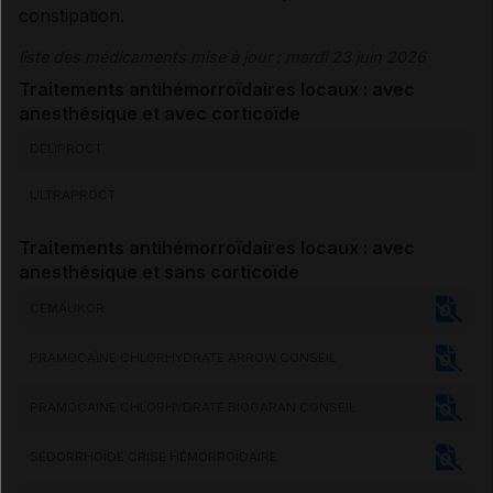
constipation
.
liste des médicaments mise à jour : mardi 23 juin 2026
Traitements antihémorroïdaires locaux : avec
anesthésique et avec corticoïde
DÉLIPROCT
ULTRAPROCT
Traitements antihémorroïdaires locaux : avec
anesthésique et sans corticoïde
CEMAUKOR
PRAMOCAÏNE CHLORHYDRATE ARROW CONSEIL
PRAMOCAÏNE CHLORHYDRATE BIOGARAN CONSEIL
SÉDORRHOÏDE CRISE HÉMORROÏDAIRE