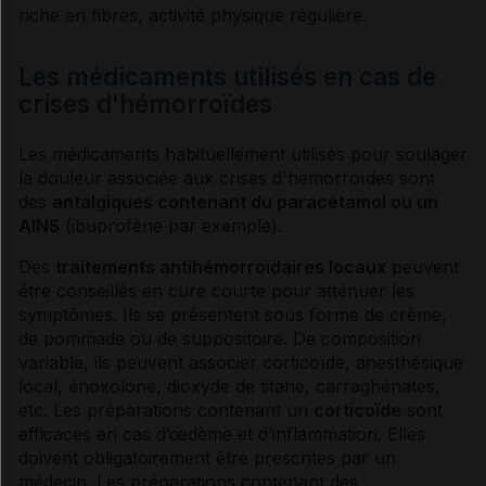
riche en fibres, activité physique régulière.
VIDAL Reco associée
Les médicaments utilisés en cas de
crises d'hémorroïdes
Hémorroïdes
Les médicaments habituellement utilisés pour soulager
la douleur associée aux crises d'
hémorroïdes
sont
des
antalgiques
contenant du paracétamol ou un
AINS
(ibuprofène par exemple).
Des
traitements antihémorroïdaires locaux
peuvent
être conseillés en cure courte pour atténuer les
symptômes
. Ils se présentent sous forme de crème,
de pommade ou de suppositoire. De composition
variable, ils peuvent associer
corticoïde
,
anesthésique
local, énoxolone, dioxyde de titane, carraghénates,
etc. Les préparations contenant un
corticoïde
sont
efficaces en cas d’œdème et d’
inflammation
. Elles
doivent obligatoirement être prescrites par un
médecin. Les préparations contenant des