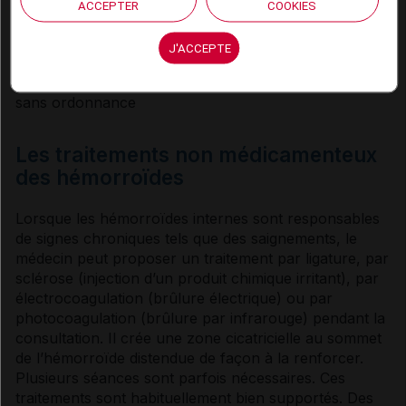
ACCEPTER
COOKIES
Médicament référent
J'ACCEPTE
Médicament générique
Médicament ayant des présentations disponibles
sans ordonnance
Les traitements non médicamenteux
des hémorroïdes
Lorsque les
hémorroïdes
internes sont responsables
de signes chroniques tels que des saignements, le
médecin peut proposer un traitement par ligature, par
sclérose (injection d’un produit chimique irritant), par
électrocoagulation (brûlure électrique) ou par
photocoagulation (brûlure par infrarouge) pendant la
consultation. Il crée une zone cicatricielle au sommet
de l’
hémorroïde
distendue de façon à la renforcer.
Plusieurs séances sont parfois nécessaires. Ces
traitements sont habituellement bien supportés. Des