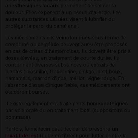
anesthésiques
locaux
permettent de calmer la
douleur. Elles exposent à un risque d'
allergie
. Les
autres substances utilisées visent à lubrifier ou
protéger la paroi du canal anal.
Les médicaments dits
veinotoniques
sous forme de
comprimé ou de gélule peuvent aussi être proposés
en cas de crises d'
hémorroïdes
. Ils doivent être pris à
doses élevées, en traitement de courte durée. Ils
contiennent diverses substances ou extraits de
plantes : diosmine, troxérutine, ginkgo, petit houx,
hamamélis, marron d’Inde, mélilot, vigne rouge. En
l’absence d’essai clinique fiable, ces médicaments ont
été déremboursés.
Il existe également des traitements
homéopathiques
par
voie
orale ou en traitement local (suppositoire ou
pommade).
Parfois, le médecin peut décider de prescrire un
laxatif de lest
(riche en fibres) pour lutter contre la