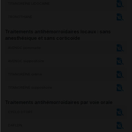
TITANORÉÏNE LIDOCAÏNE
TRONOTHANE
Traitements antihémorroïdaires locaux : sans
anesthésique et sans corticoïde
AVENOC pommade
AVENOC suppositoire
TITANORÉÏNE crème
TITANORÉÏNE suppositoire
Traitements antihémorroïdaires par
voie
orale
CYCLO 3 FORT
DAFLON