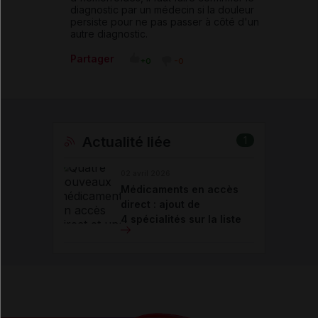
diagnostic par un médecin si la douleur
persiste pour ne pas passer à côté d'un
autre diagnostic.
Partager
+0
-0
Actualité liée
1
02 avril 2026
Médicaments en accès
direct : ajout de
4 spécialités sur la liste