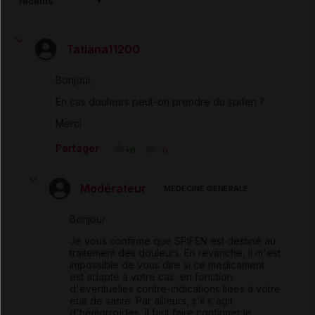
récents
Tatiana11200
Bonjour,
En cas douleurs peut-on prendre du spifen ?
Merci
Partager
+0
-0
Modérateur
MÉDECINE GÉNÉRALE
Bonjour
Je vous confirme que SPIFEN est destiné au
traitement des douleurs. En revanche, il m'est
impossible de vous dire si ce médicament
est adapté à votre cas, en fonction
d'éventuelles contre-indications liées à votre
état de santé. Par ailleurs, s'il s'agit
d'hémorroïdes, il faut faire confirmer le