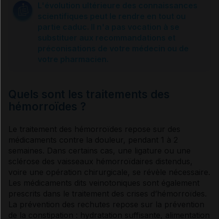
L'évolution ultérieure des connaissances
scientifiques peut le rendre en tout ou
Prévention
partie caduc. Il n'a pas vocation à se
substituer aux recommandations et
préconisations de votre médecin ou de
Que faire ?
votre pharmacien.
Grossesse et hémorroïde
Quels sont les traitements des
hémorroïdes ?
Usage des compléments alimentaires
Le traitement des
hémorroïdes
repose sur des
médicaments contre la douleur, pendant 1 à 2
Usage de la phytothérapie
semaines. Dans certains cas, une ligature ou une
sclérose des vaisseaux hémorroïdaires distendus,
voire une opération chirurgicale, se révèle nécessaire.
Traitements
Les médicaments dits
veinotoniques
sont également
prescrits dans le traitement des crises d’
hémorroïdes
.
La prévention des rechutes repose sur la prévention
de la
constipation
: hydratation suffisante, alimentation
Sources et références