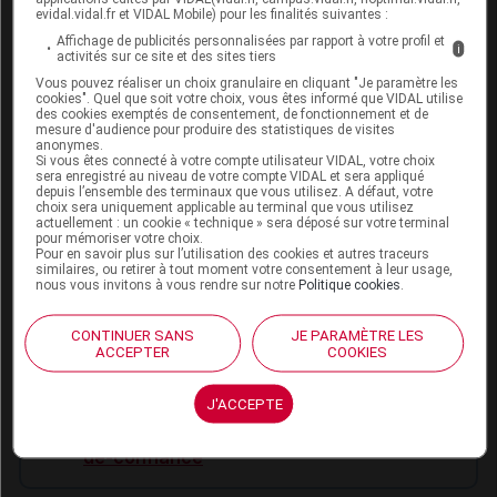
evidal.vidal.fr et VIDAL Mobile) pour les finalités suivantes :
https://santebd.org/les-fiches-
santebd/cancer/ma-sante-et-le-tabac
Affichage de publicités personnalisées par rapport à votre profil et
i
activités sur ce site et des sites tiers
https://santebd.org/les-fiches-
Vous pouvez réaliser un choix granulaire en cliquant "Je paramètre les
santebd/cancer/ma-sante-et-lalcool
cookies". Quel que soit votre choix, vous êtes informé que VIDAL utilise
https://santebd.org/les-fiches-
des cookies exemptés de consentement, de fonctionnement et de
mesure d'audience pour produire des statistiques de visites
santebd/urgences-hopital/je-vais-aux-
anonymes.
Si vous êtes connecté à votre compte utilisateur VIDAL, votre choix
urgences-comment-jarrive-aux-urgences
sera enregistré au niveau de votre compte VIDAL et sera appliqué
https://santebd.org/les-fiches-
depuis l’ensemble des terminaux que vous utilisez. A défaut, votre
choix sera uniquement applicable au terminal que vous utilisez
santebd/urgences-hopital/je-vais-aux-
actuellement : un cookie « technique » sera déposé sur votre terminal
urgences-comment-ca-se-passe
pour mémoriser votre choix.
Pour en savoir plus sur l’utilisation des cookies et autres traceurs
https://santebd.org/les-fiches-
similaires, ou retirer à tout moment votre consentement à leur usage,
santebd/urgences-hopital/je-vais-aux-
nous vous invitons à vous rendre sur notre
Politique cookies
.
urgences-le-questionnaire-de-linfirmiere
https://santebd.org/les-fiches-
CONTINUER SANS
JE PARAMÈTRE LES
ACCEPTER
COOKIES
santebd/parcours-de-soins/les-
directives-anticipees
J'ACCEPTE
https://santebd.org/les-fiches-
santebd/urgences-hopital/ma-personne-
de-confiance