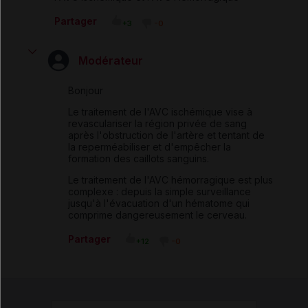
Partager
+3
-0
Modérateur
Bonjour
Le traitement de l'AVC ischémique vise à
revasculariser la région privée de sang
après l'obstruction de l'artère et tentant de
la reperméabiliser et d'empêcher la
formation des caillots sanguins.
Le traitement de l'AVC hémorragique est plus
complexe : depuis la simple surveillance
jusqu'à l'évacuation d'un hématome qui
comprime dangereusement le cerveau.
Partager
+12
-0