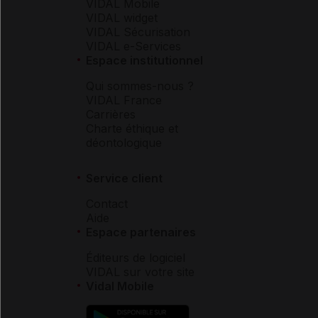
VIDAL Mobile
VIDAL widget
VIDAL Sécurisation
VIDAL e-Services
Espace institutionnel
Qui sommes-nous ?
VIDAL France
Carrières
Charte éthique et
déontologique
Service client
Contact
Aide
Espace partenaires
Éditeurs de logiciel
VIDAL sur votre site
Vidal Mobile