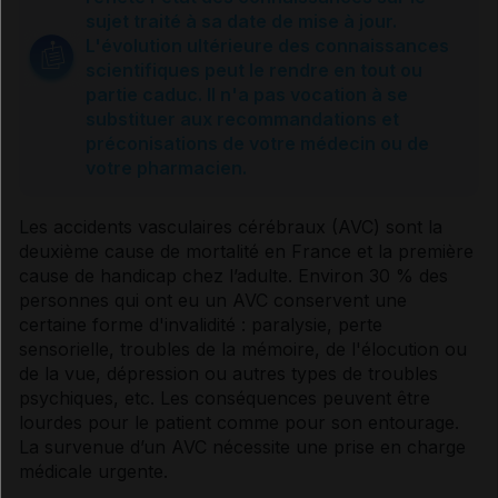
Causes et prévention
sujet traité à sa date de mise à jour.
L'évolution ultérieure des connaissances
scientifiques peut le rendre en tout ou
Diagnostic et traitements
partie caduc. Il n'a pas vocation à se
substituer aux recommandations et
préconisations de votre médecin ou de
Sources et références
votre pharmacien.
Les accidents
vasculaires
cérébraux (AVC) sont la
Usage des compléments alimentaires
deuxième cause de mortalité en France et la première
cause de handicap chez l’adulte. Environ 30 % des
personnes qui ont eu un AVC conservent une
Usage de la phytothérapie
certaine forme d'invalidité : paralysie, perte
sensorielle, troubles de la mémoire, de l'élocution ou
VIDAL Recos associées
de la vue,
dépression
ou autres types de troubles
psychiques, etc. Les conséquences peuvent être
lourdes pour le patient comme pour son entourage.
Accident ischémique transitoire
La survenue d’un AVC nécessite une prise en charge
médicale urgente.