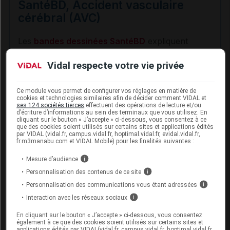
SantéBD, Accident vasculaire
cérébral (AVC)
Les
bandes dessinées SantéBD
expliquent
comment prendre soin de sa santé et facilitent la
préparation des rendez-vous médicaux.
Vidal respecte votre vie privée
Consultez les BD sur le site santebd.org :
Ce module vous permet de configurer vos réglages en matière de
cookies et technologies similaires afin de décider comment VIDAL et
https://santebd.org/les-fiches-
ses 124 sociétés tierces
effectuent des opérations de lecture et/ou
d’écriture d’informations au sein des terminaux que vous utilisez. En
santebd/prevention-sante/a-p-a-prendre-
cliquant sur le bouton « J’accepte » ci-dessous, vous consentez à ce
soin-de-sa-sante
que des cookies soient utilisés sur certains sites et applications édités
par VIDAL (vidal.fr, campus.vidal.fr, hoptimal.vidal.fr, evidal.vidal.fr,
https://santebd.org/les-fiches-
fr.m3manabu.com et VIDAL Mobile) pour les finalités suivantes :
santebd/scanner-irm-radiologie/je-vais-
passer-une-irm
Mesure d’audience
i
https://santebd.org/les-fiches-
Personnalisation des contenus de ce site
i
santebd/prevention-sante/bien-bouger-
Personnalisation des communications vous étant adressées
i
pour-prendre-soin-de-ma-sante
Interaction avec les réseaux sociaux
i
https://santebd.org/les-fiches-
santebd/prevention-sante/mieux-manger-
En cliquant sur le bouton « J’accepte » ci-dessous, vous consentez
également à ce que des cookies soient utilisés sur certains sites et
pour-prendre-soin-de-ma-sante
applications édités par VIDAL(vidal.fr, campus.vidal.fr, hoptimal.vidal.fr,