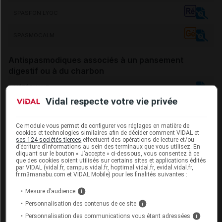
SPASFON LYOC
SPASMOCALM
Antispasmodiques associés à un
pansement
digestif
ou à du charbon
MÉTÉOXANE
Vidal respecte votre vie privée
Légende
Ce module vous permet de configurer vos réglages en matière de
Médicament référent
cookies et technologies similaires afin de décider comment VIDAL et
ses 124 sociétés tierces
effectuent des opérations de lecture et/ou
Médicament générique
d’écriture d’informations au sein des terminaux que vous utilisez. En
cliquant sur le bouton « J’accepte » ci-dessous, vous consentez à ce
que des cookies soient utilisés sur certains sites et applications édités
Médicament ayant des présentations disponibles
par VIDAL (vidal.fr, campus.vidal.fr, hoptimal.vidal.fr, evidal.vidal.fr,
sans ordonnance
fr.m3manabu.com et VIDAL Mobile) pour les finalités suivantes :
Mesure d’audience
i
Les médicaments contenant du
charbon
ou des
Personnalisation des contenus de ce site
i
pansements digestifs
luttent contre la production de
Personnalisation des communications vous étant adressées
i