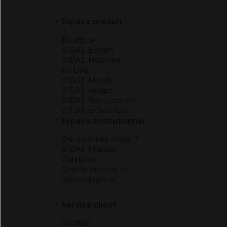
Espace produit
Boutique
VIDAL Expert
VIDAL Hoptimal
eVIDAL
VIDAL Mobile
VIDAL widget
VIDAL Sécurisation
VIDAL e-Services
Espace institutionnel
Qui sommes-nous ?
VIDAL France
Carrières
Charte éthique et
déontologique
Service client
Contact