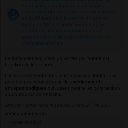
Causes et prévention
sujet traité à sa date de mise à jour.
L'évolution ultérieure des connaissances
scientifiques peut le rendre en tout ou
Que faire ?
partie caduc. Il n'a pas vocation à se
substituer aux recommandations et
préconisations de votre médecin ou de
Traitement
votre pharmacien.
Le traitement des maux de ventre de l’enfant est
Sources et références
fonction de leur cause.
Les maux de ventre dus à des spasmes douloureux
peuvent être soulagés par des
médicaments
antispasmodiques
qui luttent contre les contractions
douloureuses de l’intestin.
liste des médicaments mise à jour : mardi 23 juin 2026
Antispasmodiques
MÉBÉVÉRINE ZYDUS