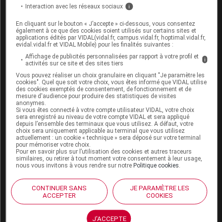
gaz intestinaux à l'origine de
ballonnements
parfois
Interaction avec les réseaux sociaux
i
douloureux.
En cliquant sur le bouton « J’accepte » ci-dessous, vous consentez
liste des médicaments mise à jour : mardi 23 juin 2026
également à ce que des cookies soient utilisés sur certains sites et
applications édités par VIDAL(vidal.fr, campus.vidal.fr, hoptimal.vidal.fr,
Charbon
evidal.vidal.fr et VIDAL Mobile) pour les finalités suivantes :
Affichage de publicités personnalisées par rapport à votre profil et
i
ACTICARBINE 70 mg
activités sur ce site et des sites tiers
Vous pouvez réaliser un choix granulaire en cliquant "Je paramètre les
cookies". Quel que soit votre choix, vous êtes informé que VIDAL utilise
Charbon + autre substance
des cookies exemptés de consentement, de fonctionnement et de
mesure d'audience pour produire des statistiques de visites
CARBOSYLANE
anonymes.
Si vous êtes connecté à votre compte utilisateur VIDAL, votre choix
sera enregistré au niveau de votre compte VIDAL et sera appliqué
depuis l’ensemble des terminaux que vous utilisez. A défaut, votre
Légende
choix sera uniquement applicable au terminal que vous utilisez
actuellement : un cookie « technique » sera déposé sur votre terminal
pour mémoriser votre choix.
Médicament ayant des présentations disponibles
Pour en savoir plus sur l’utilisation des cookies et autres traceurs
similaires, ou retirer à tout moment votre consentement à leur usage,
sans ordonnance
nous vous invitons à vous rendre sur notre
Politique cookies
.
CONTINUER SANS
JE PARAMÈTRE LES
ACCEPTER
COOKIES
Que faire ?
Sources et références
J'ACCEPTE