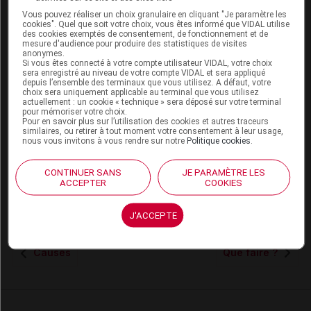
Quelques précautions s’imposent :
Vous pouvez réaliser un choix granulaire en cliquant "Je paramètre les
cookies". Quel que soit votre choix, vous êtes informé que VIDAL utilise
Laver les mains avant chaque repas et les
des cookies exemptés de consentement, de fonctionnement et de
sécher à l’air libre. Les lingettes à usage unique
mesure d'audience pour produire des statistiques de visites
anonymes.
sont très pratiques.
Si vous êtes connecté à votre compte utilisateur VIDAL, votre choix
Boire de l'eau encapsulée et manger des
sera enregistré au niveau de votre compte VIDAL et sera appliqué
depuis l’ensemble des terminaux que vous utilisez. A défaut, votre
légumes et des fruits épluchés.
choix sera uniquement applicable au terminal que vous utilisez
Évitez les aliments à haut risque : nourriture
actuellement : un cookie « technique » sera déposé sur votre terminal
pour mémoriser votre choix.
servie à température ambiante, plats réchauffés,
Pour en savoir plus sur l’utilisation des cookies et autres traceurs
similaires, ou retirer à tout moment votre consentement à leur usage,
viande froide, crue ou peu cuite ; produits laitiers
nous vous invitons à vous rendre sur notre
Politique cookies
.
non pasteurisés (lait, yaourt, fromage, beurre
cru, crème fraîche, etc.) ; poissons, coquillages
CONTINUER SANS
JE PARAMÈTRE LES
ou crustacés froids ou crus ; sauces froides,
ACCEPTER
COOKIES
crème dessert, glaces artisanales et pâtisseries à
base de crème.
J'ACCEPTE
Causes
Que faire ?