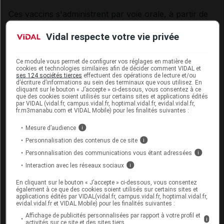
Ces
vaccins
s'administrent par
voie
orale, à partir de
l'âge de 6 semaines, en 2 ou 3 doses selon le
vaccin
.
Vidal respecte votre vie privée
Ils peuvent être administrés en même temps que
d’autres
vaccins
.
Ce module vous permet de configurer vos réglages en matière de
liste des médicaments mise à jour : mardi 23 juin 2026
cookies et technologies similaires afin de décider comment VIDAL et
ses 124 sociétés tierces
effectuent des opérations de lecture et/ou
Vaccins : gastroentérites à rotavirus
d’écriture d’informations au sein des terminaux que vous utilisez. En
cliquant sur le bouton « J’accepte » ci-dessous, vous consentez à ce
que des cookies soient utilisés sur certains sites et applications édités
ROTARIX
par VIDAL (vidal.fr, campus.vidal.fr, hoptimal.vidal.fr, evidal.vidal.fr,
fr.m3manabu.com et VIDAL Mobile) pour les finalités suivantes :
ROTATEQ
Mesure d’audience
i
Personnalisation des contenus de ce site
i
Protéger les enfants des diarrhées
Personnalisation des communications vous étant adressées
i
transmises par l’eau et les aliments
Interaction avec les réseaux sociaux
i
en voyage
En cliquant sur le bouton « J’accepte » ci-dessous, vous consentez
également à ce que des cookies soient utilisés sur certains sites et
applications édités par VIDAL(vidal.fr, campus.vidal.fr, hoptimal.vidal.fr,
Les enfants sont plus sensibles aux
infections
evidal.vidal.fr et VIDAL Mobile) pour les finalités suivantes :
d’origine alimentaire
. Il faut donc être
Affichage de publicités personnalisées par rapport à votre profil et
i
particulièrement vigilant pour eux en voyage.
activités sur ce site et des sites tiers