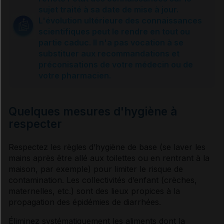
Causes
sujet traité à sa date de mise à jour.
L'évolution ultérieure des connaissances
scientifiques peut le rendre en tout ou
Prévention
partie caduc. Il n'a pas vocation à se
substituer aux recommandations et
préconisations de votre médecin ou de
Que faire ?
votre pharmacien.
Traitements
Quelques mesures d'hygiène à
respecter
Sources et références
Respectez les règles d’hygiène de base (se laver les
mains après être allé aux toilettes ou en rentrant à la
VIDAL Reco associée
maison, par exemple) pour limiter le risque de
contamination. Les collectivités d’enfant (crèches,
maternelles, etc.) sont des lieux propices à la
Gastroentérite aiguë de l'enfant
propagation des épidémies de diarrhées.
Éliminez systématiquement les aliments dont la