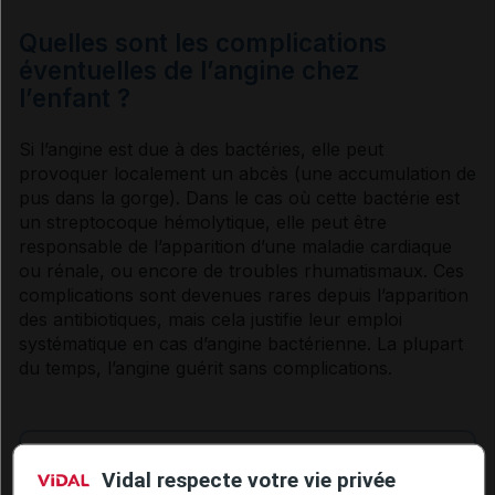
Quelles sont les complications
éventuelles de l’angine chez
l’enfant ?
Si l’
angine
est due à des bactéries, elle peut
provoquer localement un abcès (une accumulation de
pus dans la gorge). Dans le cas où cette bactérie est
un streptocoque hémolytique, elle peut être
responsable de l’apparition d’une maladie cardiaque
ou rénale, ou encore de troubles rhumatismaux. Ces
complications sont devenues rares depuis l’apparition
des
antibiotiques
, mais cela justifie leur emploi
systématique en cas d’
angine
bactérienne. La plupart
du temps, l’
angine
guérit sans complications.
SantéBD, Angine et mal de gorge
Vidal respecte votre vie privée
de l’enfant