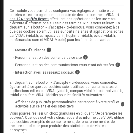
Ce module vous permet de configurer vos réglages en matière de
Les
bandes dessinées SantéBD
expliquent
cookies et technologies similaires afin de décider comment VIDAL et
comment prendre soin de sa santé et facilitent la
ses 124 sociétés tierces
effectuent des opérations de lecture et/ou
d’écriture d’informations au sein des terminaux que vous utilisez. En
préparation des rendez-vous médicaux.
cliquant sur le bouton « J’accepte » ci-dessous, vous consentez à ce
que des cookies soient utilisés sur certains sites et applications édités
par VIDAL (vidal.fr, campus.vidal.fr, hoptimal.vidal.fr, evidal.vidal.fr,
Consultez les BD sur le site santebd.org :
fr.m3manabu.com et VIDAL Mobile) pour les finalités suivantes :
La douleur – Pour dire et soulager ma
Mesure d’audience
i
douleur
Personnalisation des contenus de ce site
i
Les microbes – Je me protège contre les
Personnalisation des communications vous étant adressées
i
microbes
Interaction avec les réseaux sociaux
i
Le médecin généraliste – Je vais chez le
docteur
En cliquant sur le bouton « J’accepte » ci-dessous, vous consentez
également à ce que des cookies soient utilisés sur certains sites et
applications édités par VIDAL(vidal.fr, campus.vidal.fr, hoptimal.vidal.fr,
evidal.vidal.fr et VIDAL Mobile) pour les finalités suivantes :
Traitement et prévention du mal de gorge de
Affichage de publicités personnalisées par rapport à votre profil et
i
l’enfant
activités sur ce site et des sites tiers
Vous pouvez réaliser un choix granulaire en cliquant "Je paramètre les
cookies". Quel que soit votre choix, vous êtes informé que VIDAL utilise
des cookies exemptés de consentement, de fonctionnement et de
mesure d'audience pour produire des statistiques de visites
anonymes.