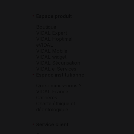
Espace produit
Boutique
VIDAL Expert
VIDAL Hoptimal
eVIDAL
VIDAL Mobile
VIDAL widget
VIDAL Sécurisation
VIDAL e-Services
Espace institutionnel
Qui sommes-nous ?
VIDAL France
Carrières
Charte éthique et
déontologique
Service client