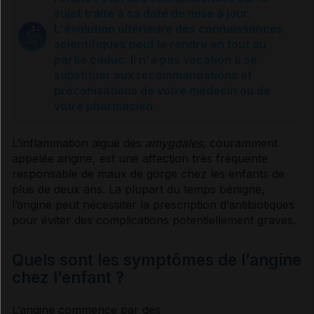
Traitement et prévention du mal de gorge de l’enfant
sujet traité à sa date de mise à jour.
L'évolution ultérieure des connaissances
scientifiques peut le rendre en tout ou
Les médicaments du mal de gorge de l’enfant
partie caduc. Il n'a pas vocation à se
substituer aux recommandations et
préconisations de votre médecin ou de
Sources et références
votre pharmacien.
VIDAL Reco associée
L’
inflammation
aiguë des
amygdales
, couramment
appelée
angine
, est une affection très fréquente
responsable de maux de gorge chez les enfants de
Angine
plus de deux ans. La plupart du temps bénigne,
l’
angine
peut nécessiter la prescription d’
antibiotiques
pour éviter des complications potentiellement graves.
Quels sont les symptômes de l’angine
chez l’enfant ?
L’
angine
commence par des