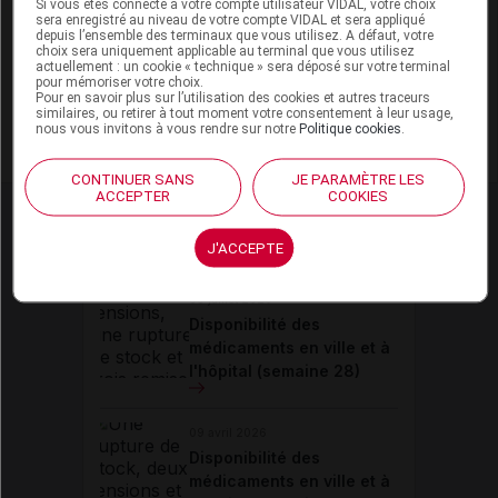
Si vous êtes connecté à votre compte utilisateur VIDAL, votre choix
sera enregistré au niveau de votre compte VIDAL et sera appliqué
Les commentaires sont momentanément
depuis l’ensemble des terminaux que vous utilisez. A défaut, votre
choix sera uniquement applicable au terminal que vous utilisez
désactivés
actuellement : un cookie « technique » sera déposé sur votre terminal
pour mémoriser votre choix.
Pour en savoir plus sur l’utilisation des cookies et autres traceurs
La publication de commentaires est
similaires, ou retirer à tout moment votre consentement à leur usage,
nous vous invitons à vous rendre sur notre
Politique cookies
.
momentanément indisponible.
CONTINUER SANS
JE PARAMÈTRE LES
ACCEPTER
COOKIES
Actualités liées
78
J'ACCEPTE
09 juillet 2026
Disponibilité des
médicaments en ville et à
l'hôpital (semaine 28)
09 avril 2026
Disponibilité des
médicaments en ville et à