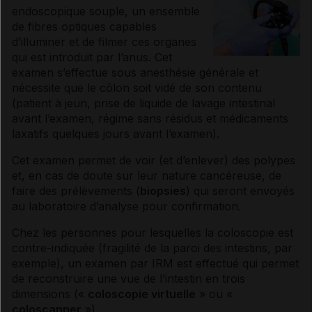
endoscopique souple, un ensemble
Sport sur ordonnance
de fibres optiques capables
d’illuminer et de filmer ces organes
qui est introduit par l’anus. Cet
Suivi après traitement
examen s’effectue sous
anesthésie
générale et
nécessite que le côlon soit vidé de son contenu
(patient à jeun, prise de liquide de lavage intestinal
Sources et références
avant l’examen, régime sans résidus et médicaments
laxatifs quelques jours avant l’examen).
Cet examen permet de voir (et d’enlever) des
polypes
et, en cas de doute sur leur nature cancéreuse, de
faire des prélèvements (
biopsies
) qui seront envoyés
au laboratoire d’analyse pour confirmation.
Chez les personnes pour lesquelles la
coloscopie
est
contre-indiquée (fragilité de la paroi des intestins, par
exemple), un examen par
IRM
est effectué qui permet
de reconstruire une vue de l’intestin en trois
dimensions («
coloscopie
virtuelle
» ou «
coloscanner
»).