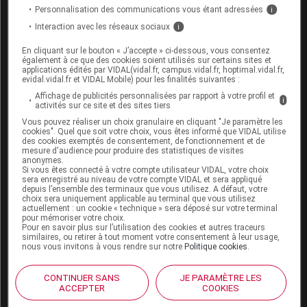
Personnalisation des communications vous étant adressées
i
une
échoendoscopie rectale
, un examen
échographique où une sonde fine est introduite dans
Interaction avec les réseaux sociaux
i
le rectum par l’anus (aucune
anesthésie
n’est
En cliquant sur le bouton « J’accepte » ci-dessous, vous consentez
nécessaire pour cet examen).
également à ce que des cookies soient utilisés sur certains sites et
applications édités par VIDAL(vidal.fr, campus.vidal.fr, hoptimal.vidal.fr,
evidal.vidal.fr et VIDAL Mobile) pour les finalités suivantes :
Quels sont les traitements du cancer
Affichage de publicités personnalisées par rapport à votre profil et
i
activités sur ce site et des sites tiers
colorectal ?
Vous pouvez réaliser un choix granulaire en cliquant "Je paramètre les
cookies". Quel que soit votre choix, vous êtes informé que VIDAL utilise
des cookies exemptés de consentement, de fonctionnement et de
Le traitement du
cancer
colorectal repose
mesure d'audience pour produire des statistiques de visites
essentiellement sur la chirurgie, la chimiothérapie et,
anonymes.
Si vous êtes connecté à votre compte utilisateur VIDAL, votre choix
dans le cas du rectum, la
radiothérapie
. La chirurgie
sera enregistré au niveau de votre compte VIDAL et sera appliqué
depuis l’ensemble des terminaux que vous utilisez. A défaut, votre
permet d’enlever la
tumeur
et, parfois, un fragment
choix sera uniquement applicable au terminal que vous utilisez
d’intestin, des
ganglions
voisins ou des
métastases
. La
actuellement : un cookie « technique » sera déposé sur votre terminal
pour mémoriser votre choix.
chimiothérapie est administrée avant ou après la
Pour en savoir plus sur l’utilisation des cookies et autres traceurs
chirurgie. Dans certains cas, elle n’est pas nécessaire.
similaires, ou retirer à tout moment votre consentement à leur usage,
nous vous invitons à vous rendre sur notre
Politique cookies
.
La
radiothérapie
, également appelée rayons, est
souvent accompagnée d’une chimiothérapie.
CONTINUER SANS
JE PARAMÈTRE LES
ACCEPTER
COOKIES