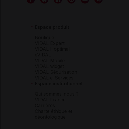
Espace produit
Boutique
VIDAL Expert
VIDAL Hoptimal
eVIDAL
VIDAL Mobile
VIDAL widget
VIDAL Sécurisation
VIDAL e-Services
Espace institutionnel
Qui sommes-nous ?
VIDAL France
Carrières
Charte éthique et
déontologique