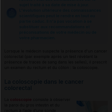
Facteurs de risque
sujet traité à sa date de mise à jour.
L'évolution ultérieure des connaissances
scientifiques peut le rendre en tout ou
Causes et prévention
partie caduc. Il n'a pas vocation à se
substituer aux recommandations et
préconisations de votre médecin ou de
Symptômes et évolution
votre pharmacien.
Dépistage
Lorsque le médecin suspecte la présence d'un
cancer
colorectal (par exemple après un test révélant la
présence de traces de sang dans les selles), il prescrit
Diagnostic
un examen du rectum et du côlon : la
coloscopie
.
La coloscopie dans le cancer
Traitement du cancer du rectum
colorectal
La
coloscopie
consiste à observer
Traitement du cancer du côlon
la paroi du gros intestin et du
rectum à l’aide d’une sonde