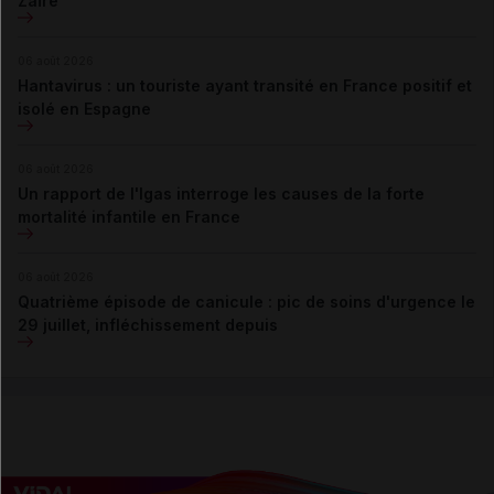
Zaïre
INFIRMIERS
06 août 2026
Hantavirus : un touriste ayant transité en France positif et
isolé en Espagne
Prescription par les infirmiers
06 août 2026
Un rapport de l'Igas interroge les causes de la forte
ERGOTHÉRAPEUTES
mortalité infantile en France
Prescription par les ergothérapeutes
06 août 2026
Quatrième épisode de canicule : pic de soins d'urgence le
29 juillet, infléchissement depuis
PRODUITS DOPANTS
Code mondial antidopage