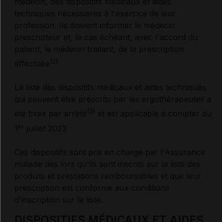
médecin, des dispositifs médicaux et aides
techniques nécessaires à l'exercice de leur
profession. Ils doivent informer le médecin
Définition et modalités de déclaration
prescripteur et, le cas échéant, avec l'accord du
patient, le médecin traitant, de la prescription
Centres d’évaluation et d’information sur la
(2)
effectuée
.
pharmacodépendance
La liste des dispositifs médicaux et aides techniques
qui peuvent être prescrits par les ergothérapeutes a
NUTRIVIGILANCE
(3)
été fixée par arrêté
et est applicable à compter du
er
1
juillet 2023.
Définition et modalités de déclaration
Ces dispositifs sont pris en charge par l'Assurance
maladie dès lors qu'ils sont inscrits sur la liste des
produits et prestations remboursables et que leur
COSMÉTOVIGILANCE ET TATOUVIGILANCE
prescription est conforme aux conditions
d'inscription sur la liste.
Définitions et modalités de déclaration
DISPOSITIFS MÉDICAUX ET AIDES