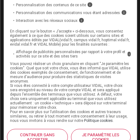
Personnalisation des contenus de ce site
i
directement sur les téguments, à état
Pharmaciens d’officine : principes généraux de
Personnalisation des communications vous étant adressées
i
caoutchouteux transitoire ou à état
dispensation
Interaction avec les réseaux sociaux
viscoélastique transitoire ; l'acte thérapeutique
i
de réalisation de l'immobilisation qui en
En cliquant sur le bouton « J’accepte » ci-dessous, vous consentez
Pharmaciens d’officine : renouvellement d’une
découlera sera obligatoirement effectué par un
également à ce que des cookies soient utilisés sur certains sites et
applications édités par VIDAL(vidal.fr, campus.vidal.fr, hoptimal.vidal.fr,
prescription expirée
professionnel de l'appareillage ;
evidal.vidal.fr et VIDAL Mobile) pour les finalités suivantes :
Ceintures de soutien lombaire de série et
Affichage de publicités personnalisées par rapport à votre profil et
i
activités sur ce site et des sites tiers
bandes ceintures de série ;
Pharmaciens d’officine : dispensation de
médicaments à l’unité
Vous pouvez réaliser un choix granulaire en cliquant "Je paramètre les
Colliers cervicaux ;
cookies". Quel que soit votre choix, vous êtes informé que VIDAL utilise
des cookies exemptés de consentement, de fonctionnement et de
Attelles de correction orthopédique de série ;
mesure d'audience pour produire des statistiques de visites
Chaussures thérapeutiques de série.
Pharmaciens d’officine : prise en charge des
anonymes.
Si vous êtes connecté à votre compte utilisateur VIDAL, votre choix
angines bactériennes et des cystites simples
sera enregistré au niveau de votre compte VIDAL et sera appliqué
depuis l’ensemble des terminaux que vous utilisez. A défaut, votre
choix sera uniquement applicable au terminal que vous utilisez
actuellement : un cookie « technique » sera déposé sur votre terminal
Pharmaciens d’officine : reconnaissance des
pour mémoriser votre choix.
(1)
prescriptions médicales dans l’Union européenne
Article R.4331-1 du code de la Santé publique
Pour en savoir plus sur l’utilisation des cookies et autres traceurs
similaires, ou retirer à tout moment votre consentement à leur usage,
(CSP)
.
nous vous invitons à vous rendre sur notre
Politique cookies
.
Pharmaciens hospitaliers : intervention sur les
prescriptions
CONTINUER SANS
JE PARAMÈTRE LES
ACCEPTER
COOKIES