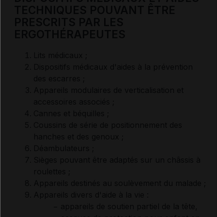
TECHNIQUES POUVANT ÊTRE
PRESCRITS PAR LES
ERGOTHÉRAPEUTES
RÈGLES GÉNÉRALES DE PRESCRIPTION ET DE
DÉLIVRANCE
Lits médicaux ;
Dispositifs médicaux d'aides à la prévention
Médicaments non soumis à prescription
des escarres ;
Appareils modulaires de verticalisation et
accessoires associés ;
Médicaments à prescription obligatoire
Cannes et béquilles ;
Coussins de série de positionnement des
Professionnels de santé autorisés à prescrire
hanches et des genoux ;
Déambulateurs ;
Sièges pouvant être adaptés sur un châssis à
Règles juridiques de rédaction des ordonnances
roulettes ;
Appareils destinés au soulèvement du malade ;
Prescription en dénomination commune (DC)
Appareils divers d'aide à la vie :
− appareils de soutien partiel de la tête,
Prescription des médicaments d'exception