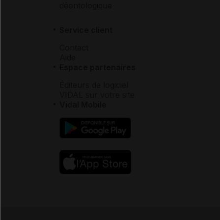
déontologique
Calendrier vaccinal
Service client
Contact
Recommandations pour les voyageurs
Aide
Espace partenaires
Éditeurs de logiciel
VIDAL sur votre site
SYSTÈME DE SANTÉ
Vidal Mobile
Pratique avancée des infirmières et infirmiers
Protocoles de coopération entre professionnels de
santé
Gestion des pénuries de médicaments
Règles encadrant les avantages consentis aux