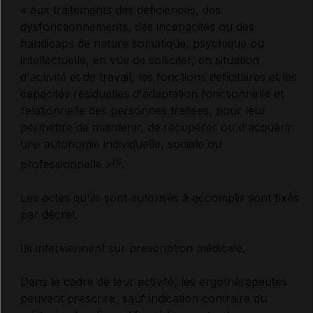
« aux traitements des déficiences, des
déclaration
dysfonctionnements, des incapacités ou des
handicaps de nature somatique, psychique ou
Centres régionaux de pharmacovigilance
intellectuelle, en vue de solliciter, en situation
d'activité et de travail, les fonctions déficitaires et les
Plans de gestion des risques et mesures
capacités résiduelles d'adaptation fonctionnelle et
additionnelles de réduction des risques
relationnelle des personnes traitées, pour leur
permettre de maintenir, de récupérer ou d'acquérir
Médicaments sous surveillance renforcée
une autonomie individuelle, sociale ou
(1)
professionnelle »
.
Les actes qu'ils sont autorisés à accomplir sont fixés
MATÉRIOVIGILANCE
par décret.
Ils interviennent sur prescription médicale.
Définition et modalités de déclaration
Dans le cadre de leur activité, les ergothérapeutes
peuvent prescrire, sauf indication contraire du
ADDICTOVIGILANCE