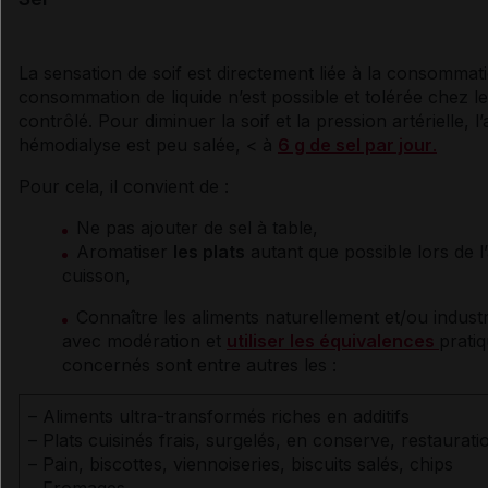
La sensation de soif est directement liée à la consomma
consommation de liquide n’est possible et tolérée chez le
contrôlé. Pour diminuer la soif et la
pression artérielle
, l
hémodialyse est peu salée, < à
6 g de sel par jour
.
Pour cela, il convient de :
Ne pas ajouter de
sel
à table,
Aromatiser
les plats
autant que possible lors de l
cuisson,
Connaître les aliments naturellement et/ou indust
avec modération et
utiliser les équivalences
prati
concernés sont entre autres les :
– Aliments ultra-transformés riches en additifs
– Plats cuisinés frais, surgelés, en conserve, restaur
– Pain, biscottes, viennoiseries, biscuits salés, chips
– Fromages