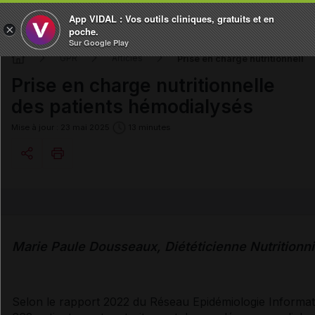
App VIDAL : Vos outils cliniques, gratuits et en
×
poche.
Sur Google Play
Prise en charge nutritionnelle
GPR
Articles
Prise en charge nutritionnelle
des patients hémodialysés
Mise à jour : 23 mai 2025
13 minutes
Copier l'url
Email
Marie Paule Dousseaux,
Diététicienne Nutritionni
Selon le rapport 2022 du Réseau Epidémiologie Informat