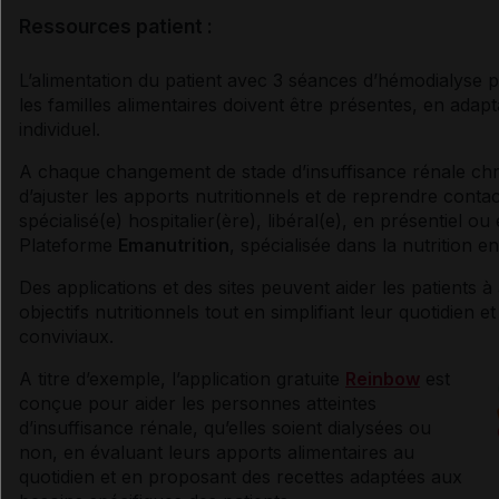
Ressources patient :
L’alimentation du patient avec 3 séances d’hémodialyse p
les familles alimentaires doivent être présentes, en adap
individuel.
A chaque changement de stade d’
insuffisance rénale
chr
d’ajuster les apports nutritionnels et de reprendre contact
spécialisé(e) hospitalier(ère), libéral(e), en présentiel ou
Plateforme
Emanutrition
, spécialisée dans la nutrition e
Des applications et des sites peuvent aider les patients à 
objectifs nutritionnels tout en simplifiant leur quotidien 
conviviaux.
A titre d’exemple, l’application gratuite
Reinbow
est
conçue pour aider les personnes atteintes
d’
insuffisance rénale
, qu’elles soient dialysées ou
non, en évaluant leurs apports alimentaires au
quotidien et en proposant des recettes adaptées aux