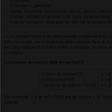
– Charcuterie, jambons
– Olives, moutarde, cornichons, câpres, sauces industri
– Huitres, moules, crustacés cuits salés, saumon fumé
– Eaux en bouteilles avec plus de 100 mg de
sodium
(Na
=> Un certain nombre de médicaments contiennent du
s
effervescentes, les formes injectables diluées dans du N
etc. Leur utilisation doit être évitée si possible, ou pris
quotidien.
Conversion du
sodium
(Na) en
sel
(NaCl)
1 mmol de
sodium
/17
= 1 g
1
mEq
sodium
/17
= 1 g
1 gramme de
sodium
* 2,542
= 1 g
Par exemple, 5 g de
sel
= 2000 mg de
sodium
= 87 mmo
sodium
.