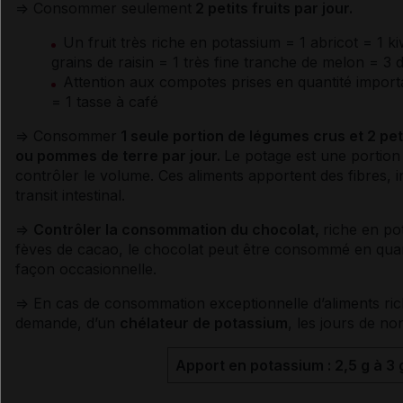
=> Consommer seulement
2 petits fruits par jour.
Un fruit très riche en
potassium
= 1 abricot = 1 k
grains de raisin = 1 très fine tranche de melon = 3 
Attention aux compotes prises en quantité importa
= 1 tasse à café
=> Consommer
1 seule portion de légumes crus et 2 pet
ou pommes de terre par jour.
Le potage est une portion 
contrôler le volume. Ces aliments apportent des fibres,
transit intestinal
.
=>
Contrôler la consommation du chocolat,
riche en
po
fèves de cacao, le chocolat peut être consommé en quan
façon occasionnelle.
=> En cas de consommation exceptionnelle d’aliments ri
demande, d’un
chélateur
de
potassium
, les jours de no
Apport en
potassium
: 2,5 g à 3 