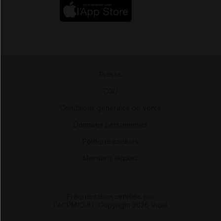
Presse
-
CGU
-
Conditions générales de vente
-
Données personnelles
-
Politique cookies
-
Mentions légales
Fréquentation certifiée par
l'ACPM/OJD
|
Copyright 2026 Vidal