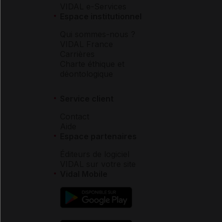
VIDAL e-Services
Espace institutionnel
Qui sommes-nous ?
VIDAL France
Carrières
Charte éthique et
déontologique
Service client
Contact
Aide
Espace partenaires
Éditeurs de logiciel
VIDAL sur votre site
Vidal Mobile