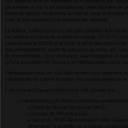
662 patients sont en traitement de suppléance par
dialy
péritonéale et 94 % en hémodialyse. Cette dernière se p
unités de
dialyse
médicalisée (UDM) et reste la modalité 
avec le plus souvent trois séances par semaine.
La
dialyse
, traitement lourd, est une condition à la survie
vie dépend en partie de la prise en charge. En 2017, un 
coanimé par la DGOS et la HAS, a défini des références 
(recommandations, guide de parcours de soins, etc.) sur 
de l’hémodialyse : dose de
dialyse
, suivi biologique et nut
qu’une évaluation de l’accès à la transplantation pour tou
L’alimentation joue un rôle déterminant pour répondre 
nutritionnels du patient et pallier les conséquences de la
Une prise en charge nutritionnelle doit débuter par :
Une évaluation du statut nutritionnel comprenant 
Indice de Masse Corporelle (IMC) ;
Dosage de l’
albumine
(g/l) ;
Calcul du nPCR (Normalized Protein Catabol
déterminer la quantité de protéines consommé