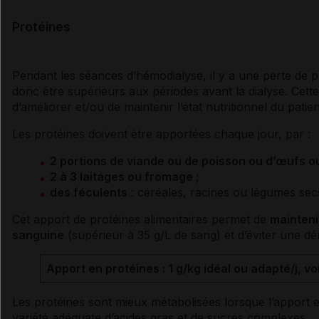
Protéines
Pendant les séances d’hémodialyse, il y a une perte de p
donc être supérieurs aux périodes avant la
dialyse
. Cett
d’améliorer et/ou de maintenir l’état nutritionnel du patien
Les protéines doivent être apportées chaque jour, par :
2 portions de viande ou de poisson ou d’œufs o
2 à 3 laitages ou fromage ;
des féculents
: céréales, racines ou légumes se
Cet apport de protéines alimentaires permet de
mainteni
sanguine
(supérieur à 35 g/L de sang) et d’éviter une
dé
Apport en protéines : 1 g/kg idéal ou adapté/j, voi
Les protéines sont mieux métabolisées lorsque l’apport en
variété adéquate d’
acides gras
et de
sucres
complexes
.