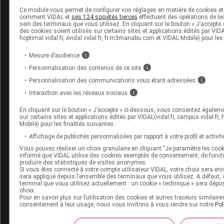
Ce module vous permet de configurer vos réglages en matière de cookies et 
comment VIDAL et
ses 124 sociétés tierces
effectuent des opérations de lec
sein des terminaux que vous utilisez. En cliquant sur le bouton « J’accepte
des cookies soient utilisés sur certains sites et applications édités par VIDAL
hoptimal.vidal.fr, evidal.vidal.fr, fr.m3manabu.com et VIDAL Mobile) pour les 
Mesure d’audience
i
Personnalisation des contenus de ce site
i
Personnalisation des communications vous étant adressées
i
Interaction avec les réseaux sociaux
i
En cliquant sur le bouton « J’accepte » ci-dessous, vous consentez égaleme
sur certains sites et applications édités par VIDAL(vidal.fr, campus.vidal.fr, h
Mobile) pour les finalités suivantes :
Affichage de publicités personnalisées par rapport à votre profil et activité
Vous pouvez réaliser un choix granulaire en cliquant "Je paramètre les cooki
informé que VIDAL utilise des cookies exemptés de consentement, de fonc
produire des statistiques de visites anonymes.
Si vous êtes connecté à votre compte utilisateur VIDAL, votre choix sera en
sera appliqué depuis l’ensemble des terminaux que vous utilisez. A défaut,
terminal que vous utilisez actuellement : un cookie « technique » sera dépo
choix.
Pour en savoir plus sur l’utilisation des cookies et autres traceurs similaire
consentement à leur usage, nous vous invitons à vous rendre sur notre
Pol