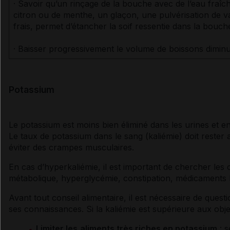
· Savoir qu’un rinçage de la bouche avec de l’eau fraî
citron ou de menthe, un glaçon, une pulvérisation de 
frais, permet d’étancher la soif ressentie dans la bouch
· Baisser progressivement le volume de boissons diminue
Potassium
Le
potassium
est moins bien éliminé dans les urines et e
Le taux de
potassium
dans le sang (
kaliémie
) doit reste
éviter des crampes musculaires.
En cas d’
hyperkaliémie
, il est important de chercher les
métabolique,
hyperglycémie
,
constipation
, médicaments 
Avant tout conseil alimentaire, il est nécessaire de quest
ses connaissances. Si la
kaliémie
est supérieure aux objec
Limiter les
aliments très riches en
potassium
:
s