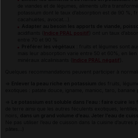
de viandes et de légumes, aliments ultra transformé
potassium
dont le taux d’absorption est de 90 %, fr
cacahuètes, avocat…).
Adapter au besoin les apports de viande, poiss
acidifiants (
Indice PRAL positif
) ont un taux d’abso
entre 70 et 90 %
Préférer les végétaux
: fruits et légumes sont a
mais leur absorption varie entre 50 et 60%, en lien
minéraux alcalinisants (
Indice PRAL négatif
).
Quelques recommandations peuvent participer à normali
=>
Enlever la peau riche en
potassium
des fruits, légum
exotiques : patate douce, igname, manioc, taro, banane 
=>
Le
potassium
est soluble dans l’eau : faire cuire
les 
de terre ainsi que les autres féculents exotiques, lentille
noirs,
dans un grand volume d’eau. Jeter l’eau de cui
Ne pas utiliser l’eau de cuisson dans la cuisine d’autres 
pâtes…)