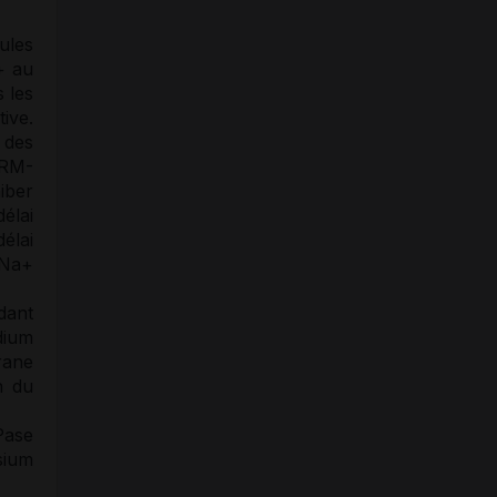
ules
+ au
s les
ive.
des
RM-
iber
élai
élai
 Na+
dant
dium
rane
n du
Pase
sium