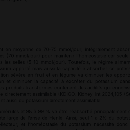
t en moyenne de 70-75 mmol/jour, intégralement absor
ines (70 mmol/jour) pour maintenir l’homéostasie car seule
s les selles (5-10 mmol/jour). Toutefois, le régime aliment
ssium
apporté mais aussi la capacité à absorber ce
potas
iction sévère en fruit et en légume va diminuer les apport
on
et diminuer la capacité à excréter du
potassium
dans
des produits transformés contenant des additifs qui enrichi
 directement assimilable (KDIGO. Kidney Int 2024,105 (S
nt aussi du
potassium
directement assimilable.
glomérules et 98 à 99 % va être réabsorbé principalement 
te large de l’anse de Henlé. Ainsi, seul 1 à 2% du
potas
ollecteur, et l’homéostasie du
potassium
nécessite donc