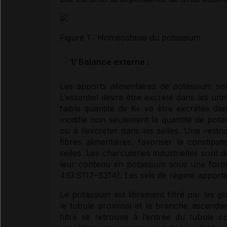
Figure 1 : Homéostasie du
potassium
1/
Balance externe
:
Les apports alimentaires de
potassium
son
L’essentiel devra être excrété dans les ur
faible quantité de K+ va être excrétée dan
modifie non seulement la quantité de
pota
ou à l’excréter dans les selles. Une restr
fibres alimentaires, favoriser la
constipati
selles. Les charcuteries industrielles sont 
leur contenu en
potassium
sous une forme
4S):S117–S314). Les
sels
de régime apporte
Le
potassium
est librement filtré par les 
le tubule proximal et la branche ascendan
filtré se retrouve à l’entrée du tubule c