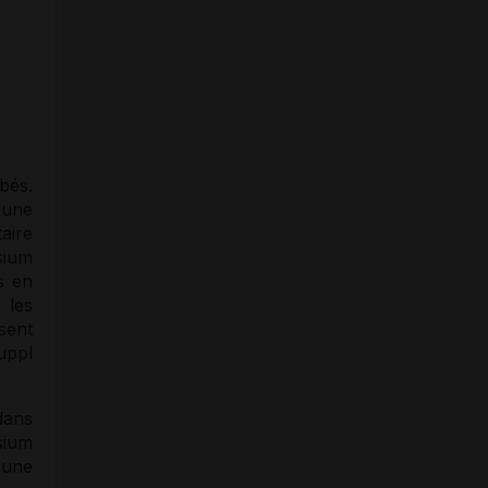
bés.
 une
aire
sium
s en
 les
ssent
uppl
dans
sium
 une