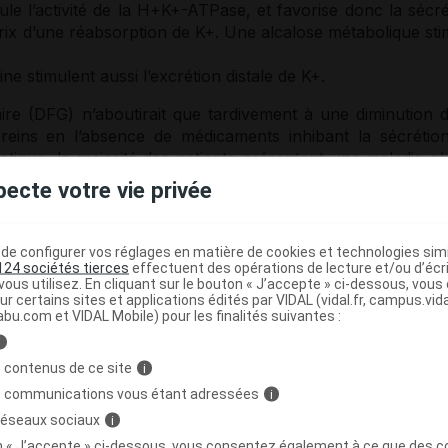
le l’activité de la H+K+-ATPase, et favorise donc la sécré
ix d’une réabsorption de K+. Une alcalose métabolique sti
ne stimulent aussi l’excrétion distale de K+.
aire (DFG) n’aboutirait que tardivement à une diminution d
reins en l’absence de médicaments inhibant la sécrétio
atique, la majorité des patients présentant une maladie ré
ibant le système rénine-angiotensine-aldostérone (voir
pecte votre vie privée
erkaliémie
augmente de 2% pour des DFG entre 60 e
eurs à 20 ml/min/1,73m2 (Moranne. JASN 2009,20,164-71)
e configurer vos réglages en matière de cookies et technologies simil
du
potassium
: rôle de l’aldostérone
124 sociétés tierces
effectuent des opérations de lecture et/ou d’écr
ous utilisez. En cliquant sur le bouton « J’accepte » ci-dessous, vou
ur certains sites et applications édités par VIDAL (vidal.fr, campus.vidal.
abu.com et VIDAL Mobile) pour les finalités suivantes :
éralocorticoïdes
i
ltage-dépendant
 contenus de ce site
i
s communications vous étant adressées
i
 réseaux sociaux
i
on « J’accepte » ci-dessous, vous consentez également à ce que des co