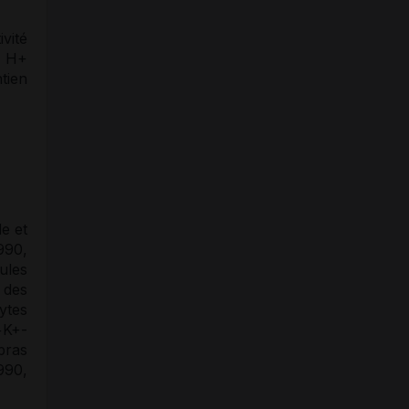
vité
s H+
tien
e et
1990,
ules
des
ytes
+K+-
bras
990,