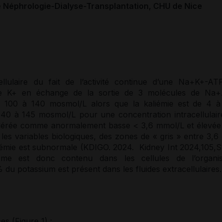
de Néphrologie-Dialyse-Transplantation, CHU de Nice
ellulaire du fait de l’activité continue d’une Na+K+-AT
s de K+ en échange de la sortie de 3 molécules de Na+
 de 100 à 140 mosmol/L alors que la
kaliémie
est de 4 à
 140 à 145 mosmol/L pour une concentration intracellulair
dérée comme anormalement basse < 3,6 mmol/L et élevée
es variables biologiques, des zones de « gris » entre 3,6 
iémie
est subnormale (KDIGO. 2024. Kidney Int 2024,105,S
sme est donc contenu dans les cellules de l’organi
2% du
potassium
est présent dans les fluides extracellulaires.
s (Figure 1) :