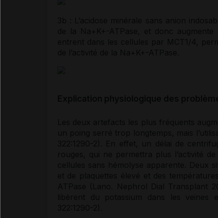
3b : L’acidose minérale sans anion indosab
de la Na+K+-ATPase, et donc augmente
entrent dans les cellules par MCT1/4, perm
de l’activité de la Na+K+-ATPase.
Explication physiologique des problèm
Les deux artefacts les plus fréquents augm
un poing serré trop longtemps, mais l’utilis
322:1290-2). En effet, un délai de centrif
rouges
, qui ne permettra plus l’activité
cellules sans hémolyse apparente. Deux si
et de plaquettes élevé et des températures
ATPase (Lano. Nephrol Dial Transplant 20
libèrent du
potassium
dans les
veines
ef
322:1290-2).