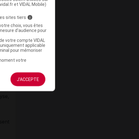
e, et
vidal.fr et VIDAL Mobile)
r de
es sites tiers
i
votre choix, vous êtes
sant
mesure d'audience pour
u de votre compte VIDAL
 les
a uniquement applicable
rminal pour mémoriser
uant
t moment votre
. En
tant
e 3b)
J'ACCEPTE
ules
yse
,
sent