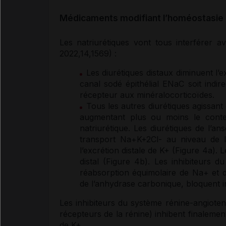
Médicaments modifiant l’homéostasie
Les natriurétiques vont tous interférer a
2022,14,1569) :
Les
diurétiques
distaux diminuent l’ex
canal sodé épithélial ENaC soit indir
récepteur
aux
minéralocorticoïdes
.
Tous les autres
diurétiques
agissant 
augmentant plus ou moins le con
natriurétique. Les
diurétiques
de l’ans
transport Na+K+2Cl- au niveau de 
l’excrétion distale de K+ (Figure 4a).
distal (Figure 4b). Les inhibiteurs 
réabsorption équimolaire de Na+ et de
de l’anhydrase carbonique, bloquent
Les inhibiteurs du système rénine-angiotensi
récepteurs
de la rénine) inhibent finalement 
de K+.