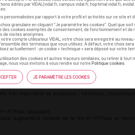
étention de
potassium
dans toutes les cellules de l’organism
tions édités par VIDAL(vidal.fr, campus.vidal.fr, hoptimal.vidal.fr, evidal.
ires. L’activité de cette la Na+K+-ATPase est modulée pa
tes :
s personnalisées par rapport à votre profil et activités sur ce site et d
choix granulaire en cliquant "Je paramètre les cookies". Quel que soit 
mule directement l’activité de la Na+K+-ATPase, favori
ise des cookies exemptés de consentement, de fonctionnement et de 
 3a).
es de visites anonymes.
 votre compte utilisateur VIDAL, votre choix sera enregistré au nivea
m
-proton NHE1 ubiquitaire, favorisant l’entrée du Na+ dans
l’ensemble des terminaux que vous utilisez. A défaut, votre choix ser
se, favorisant l’entrée du K+ dans les cellules (Figure 3a).
ilisez actuellement : un cookie « technique » sera déposé sur votre te
ans trou anionique augmenté, inhibe NHE1 et NBCe, dimin
’utilisation des cookies et autres traceurs similaires, ou retirer à tou
a Na+K+-ATPase, et donc augmente la
kaliémie
(Figure 3b)
ge, nous vous invitons à vous rendre sur notre
Politique cookies
.
), les H+ entrent dans les cellules par MCT1/4, permet
 Na+ et le maintien de l’activité de la Na+K+-ATPase (Figur
CCEPTER
JE PARAMÈTRE LES COOKIES
ogiques associées à une destruction massive de cell
ntité très importante de
potassium
: hémolyse,
rhabdomyol
+K+-ATPase ubiquitaire
uline
augmentent l’activité de la Na+K+-ATPase et favori