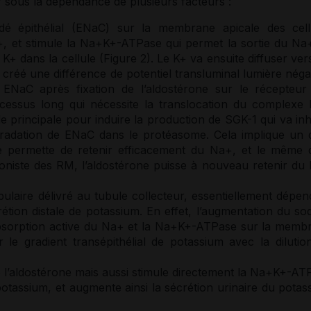
r sous la
dépendance
de plusieurs facteurs :
sodé épithélial (ENaC) sur la membrane apicale des cell
a+, et stimule la Na+K+-ATPase qui permet la sortie du Na
K+ dans la cellule (Figure 2). Le K+ va ensuite diffuser ver
réé une différence de potentiel transluminal lumière négat
de ENaC après fixation de l’aldostérone sur le
récepteur
essus long qui nécessite la translocation du
complexe
e principale pour induire la production de SGK-1 qui va inh
gradation de ENaC dans le protéasome. Cela implique un d
e permette de retenir efficacement du Na+, et le même d
oniste
des RM, l’aldostérone puisse à nouveau retenir du
bulaire délivré au tubule collecteur, essentiellement dépen
étion distale de
potassium
. En effet, l’augmentation du
so
réabsorption active du Na+ et la Na+K+-ATPase sur la memb
r le gradient transépithélial de
potassium
avec la dilutio
 l’aldostérone mais aussi stimule directement la Na+K+-AT
potassium
, et augmente ainsi la sécrétion urinaire du
potas