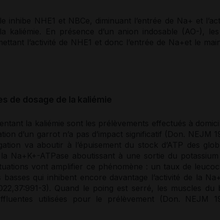
le inhibe NHE1 et NBCe, diminuant l’entrée de Na+ et l’acti
 la
kaliémie
. En présence d’un anion indosable (AO-), le
ettant l’activité de NHE1 et donc l’entrée de Na+et le main
es de dosage de la kaliémie
entant la
kaliémie
sont les prélèvements effectués à domicil
ation d’un garrot n’a pas d’impact significatif (Don. NEJM 
ugation va aboutir à l’épuisement du stock d’
ATP
des
glob
 de la Na+K+-ATPase aboutissant à une sortie du
potassium
tuations vont amplifier ce phénomène : un taux de leucoc
 basses qui inhibent encore davantage l’activité de la Na
22,37:991-3). Quand le poing est serré, les muscles du 
fluentes utilisées pour le prélèvement (Don. NEJM 1