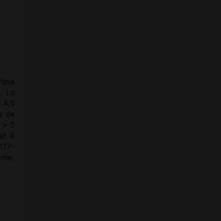
Pase
. La
 4,5
e de
 > 5
et 4
117-
sme,