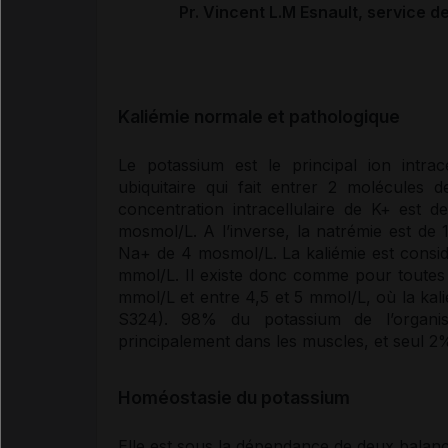
Pr. Vincent L.M Esnault, service 
Kaliémie normale et pathologique
Le
potassium
est le principal ion intrac
ubiquitaire qui fait entrer 2 molécule
concentration intracellulaire de K+ est
mosmol/L. A l’inverse, la natrémie est de
Na+ de 4 mosmol/L. La
kaliémie
est consi
mmol/L. Il existe donc comme pour toutes l
mmol/L et entre 4,5 et 5 mmol/L, où la
kal
S324). 98% du
potassium
de l’organi
principalement dans les muscles, et seul 
Homéostasie du potassium
Elle est sous la
dépendance
de deux balance