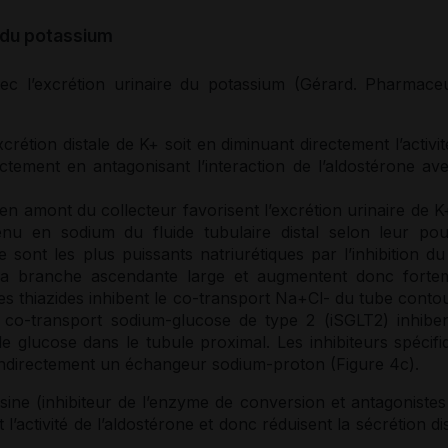
 du potassium
vec l’excrétion urinaire du
potassium
(Gérard. Pharmaceu
crétion distale de K+ soit en diminuant directement l’activi
ectement en antagonisant l’interaction de l’aldostérone ave
en amont du collecteur favorisent l’excrétion urinaire de K
tenu en
sodium
du fluide tubulaire distal selon leur pou
e sont les plus puissants natriurétiques par l’inhibition du
la branche ascendante large et augmentent donc forte
 Les thiazides inhibent le co-transport Na+Cl- du tube cont
du co-transport
sodium
-glucose de type 2 (iSGLT2) inhiben
 glucose dans le tubule proximal. Les inhibiteurs spécifi
 indirectement un échangeur
sodium
-proton (Figure 4c).
ne (inhibiteur de l’
enzyme
de conversion et
antagonistes
l’activité de l’aldostérone et donc réduisent la sécrétion di