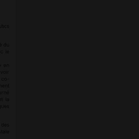
tics
té du
c le
+ en
voir
 co-
ment
ourné
t la
ques
des
stale