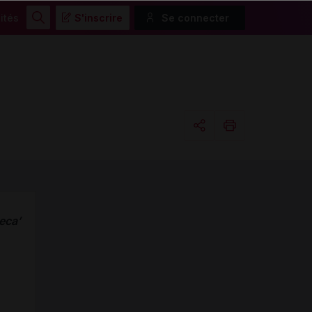
ités
S'inscrire
Se connecter
Rechercher
Copier l'url
Email
eca’