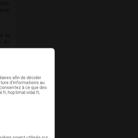
tion
mule
e la
n du
nale
 ci-
t 89
.
aires afin de décider
iture d’informations au
s consentez à ce que des
fr, hoptimal.vidal.fr,
okies soient utilisés sur