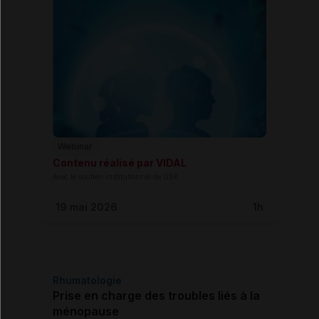
Webinar
Contenu réalisé par VIDAL
Avec le soutien institutionnel de GSK
19 mai 2026
1h
Rhumatologie
Prise en charge des troubles liés à la
ménopause