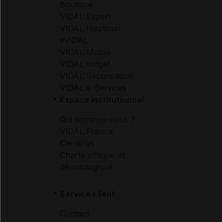
Boutique
VIDAL Expert
VIDAL Hoptimal
eVIDAL
VIDAL Mobile
VIDAL widget
VIDAL Sécurisation
VIDAL e-Services
Espace institutionnel
Qui sommes-nous ?
VIDAL France
Carrières
Charte éthique et
déontologique
Service client
Contact