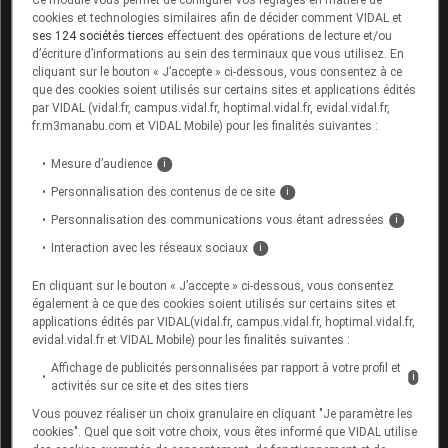
Ce module vous permet de configurer vos réglages en matière de
avec don de gamètes ?
cookies et technologies similaires afin de décider comment VIDAL et
ses 124 sociétés tierces
effectuent des opérations de lecture et/ou
d’écriture d’informations au sein des terminaux que vous utilisez. En
cliquant sur le bouton « J’accepte » ci-dessous, vous consentez à ce
que des cookies soient utilisés sur certains sites et applications édités
par VIDAL (vidal.fr, campus.vidal.fr, hoptimal.vidal.fr, evidal.vidal.fr,
fr.m3manabu.com et VIDAL Mobile) pour les finalités suivantes :
Mesure d’audience
i
Personnalisation des contenus de ce site
i
Personnalisation des communications vous étant adressées
i
Interaction avec les réseaux sociaux
i
Quiz
Vidéo
Contenu réalisé par VIDAL
En cliquant sur le bouton « J’accepte » ci-dessous, vous consentez
également à ce que des cookies soient utilisés sur certains sites et
16 novembre 2022
30 min
applications édités par VIDAL(vidal.fr, campus.vidal.fr, hoptimal.vidal.fr,
evidal.vidal.fr et VIDAL Mobile) pour les finalités suivantes :
Affichage de publicités personnalisées par rapport à votre profil et
i
activités sur ce site et des sites tiers
Vous pouvez réaliser un choix granulaire en cliquant "Je paramètre les
Médecine interne et immunologie
cookies". Quel que soit votre choix, vous êtes informé que VIDAL utilise
Vaccination de la femme enceinte