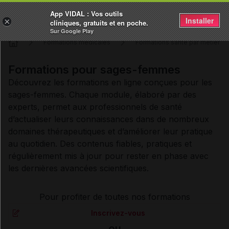
App VIDAL : Vos outils
Installer
×
cliniques, gratuits et en poche.
Sur Google Play
Formations médicales
Formations santé par métier
Formations pour sages-femmes
Découvrez les formations en ligne conçues pour les
sages-femmes. Chaque module, élaboré par des
experts, permet aux professionnels de santé
d’actualiser leurs connaissances dans de nombreux
domaines thérapeutiques et d’améliorer leur pratique
au quotidien. Des contenus fiables, pratiques et
régulièrement mis à jour pour rester en phase avec
les dernières avancées scientifiques.
Pour profiter de toutes nos formations
Inscrivez-vous