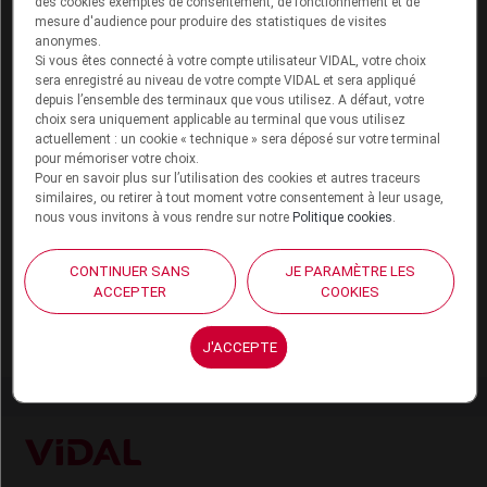
des cookies exemptés de consentement, de fonctionnement et de
contre la coqueluche
mesure d'audience pour produire des statistiques de visites
anonymes.
Si vous êtes connecté à votre compte utilisateur VIDAL, votre choix
sera enregistré au niveau de votre compte VIDAL et sera appliqué
depuis l’ensemble des terminaux que vous utilisez. A défaut, votre
choix sera uniquement applicable au terminal que vous utilisez
actuellement : un cookie « technique » sera déposé sur votre terminal
pour mémoriser votre choix.
Pour en savoir plus sur l’utilisation des cookies et autres traceurs
similaires, ou retirer à tout moment votre consentement à leur usage,
nous vous invitons à vous rendre sur notre
Politique cookies
.
Quiz
Vidéo
Mini-jeux
CONTINUER SANS
JE PARAMÈTRE LES
ACCEPTER
COOKIES
Contenu réalisé par VIDAL
5 juillet 2023
20 min
J'ACCEPTE