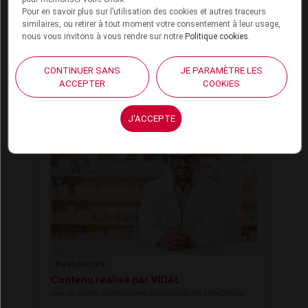
23 janvier 2025
45 min
Pour en savoir plus sur l’utilisation des cookies et autres traceurs
similaires, ou retirer à tout moment votre consentement à leur usage,
nous vous invitons à vous rendre sur notre
Politique cookies
.
CONTINUER SANS
JE PARAMÈTRE LES
Pneumologie
ACCEPTER
COOKIES
Le pharmacien en première ligne
contre l'asthme sévère
J'ACCEPTE
Ressources
Contenu réalisé par VIDAL
Avec le soutien institutionnel des Laboratoires AstraZeneca