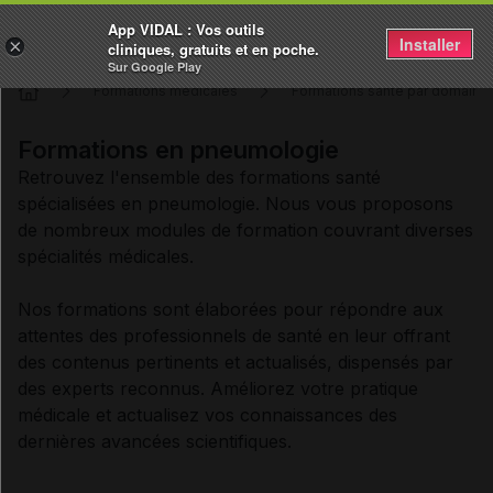
App VIDAL : Vos outils
Installer
×
cliniques, gratuits et en poche.
Sur Google Play
Formations médicales
Formations santé par domaine 
Formations en pneumologie
Retrouvez l'ensemble des formations santé
spécialisées en pneumologie. Nous vous proposons
de nombreux modules de formation couvrant diverses
spécialités médicales.
Nos formations sont élaborées pour répondre aux
attentes des professionnels de santé en leur offrant
des contenus pertinents et actualisés, dispensés par
des experts reconnus. Améliorez votre pratique
médicale et actualisez vos connaissances des
dernières avancées scientifiques.