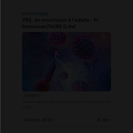
Infectiologie
VRS, du nourrisson à l’adulte - Pr
Emmanuel FAURE (Lille)
Congrès
Formation proposée par Preuves & Pratiques. Conforme à notre
charte.
24 mars 2026
15 min