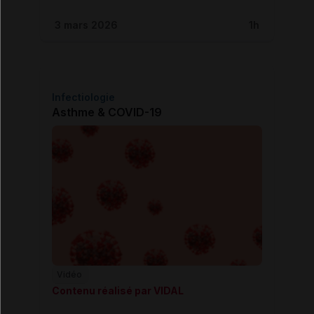
3 mars 2026
1h
Infectiologie
Asthme & COVID-19
Vidéo
Contenu réalisé par VIDAL