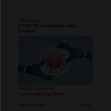
Infectiologie
COVID-19 : Comprendre, Agir,
Protéger
Podcast
Ressources
Contenu réalisé par VIDAL
20 mars 2025
30 min