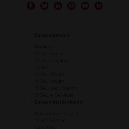
Espace produit
Boutique
VIDAL Expert
VIDAL Hoptimal
eVIDAL
VIDAL Mobile
VIDAL widget
VIDAL Sécurisation
VIDAL e-Services
Espace institutionnel
Qui sommes-nous ?
VIDAL France
Carrières