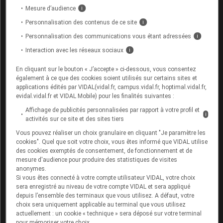
Mesure d’audience
i
Personnalisation des contenus de ce site
i
Personnalisation des communications vous étant adressées
i
Pneumologie
Interaction avec les réseaux sociaux
i
Les nouveaux enjeux de l'asthme
sévère
En cliquant sur le bouton « J’accepte » ci-dessous, vous consentez
également à ce que des cookies soient utilisés sur certains sites et
applications édités par VIDAL(vidal.fr, campus.vidal.fr, hoptimal.vidal.fr,
evidal.vidal.fr et VIDAL Mobile) pour les finalités suivantes :
Affichage de publicités personnalisées par rapport à votre profil et
i
activités sur ce site et des sites tiers
Vous pouvez réaliser un choix granulaire en cliquant "Je paramètre les
cookies". Quel que soit votre choix, vous êtes informé que VIDAL utilise
des cookies exemptés de consentement, de fonctionnement et de
mesure d'audience pour produire des statistiques de visites
anonymes.
Si vous êtes connecté à votre compte utilisateur VIDAL, votre choix
Podcast
Vidéo
sera enregistré au niveau de votre compte VIDAL et sera appliqué
Contenu réalisé par VIDAL
depuis l’ensemble des terminaux que vous utilisez. A défaut, votre
choix sera uniquement applicable au terminal que vous utilisez
Avec le soutien institutionnel de AstraZeneca
actuellement : un cookie « technique » sera déposé sur votre terminal
pour mémoriser votre choix.