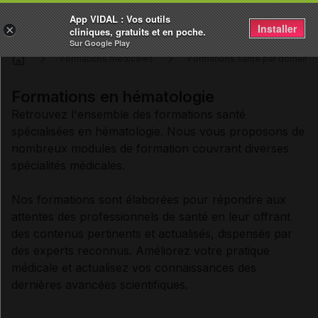
App VIDAL : Vos outils
Installer
×
cliniques, gratuits et en poche.
Sur Google Play
Formations médicales
Formations santé par domaine 
Formations en hématologie
Retrouvez l'ensemble des formations santé
spécialisées en hématologie. Nous vous proposons de
nombreux modules de formation couvrant diverses
spécialités médicales.
Nos formations sont élaborées pour répondre aux
attentes des professionnels de santé en leur offrant
des contenus pertinents et actualisés, dispensés par
des experts reconnus. Améliorez votre pratique
médicale et actualisez vos connaissances des
dernières avancées scientifiques.