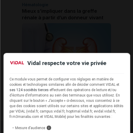
Hématologie
Mieux s’impliquer dans la greffe
rénale à partir d’un donneur vivant
Vidal respecte votre vie privée
Ce module vous permet de configurer vos réglages en matière de
cookies et technologies similaires afin de décider comment VIDAL et
Quiz
Vidéo
ses 124 sociétés tierces
effectuent des opérations de lecture et/ou
Contenu réalisé par VIDAL
d’écriture d’informations au sein des terminaux que vous utilisez. En
Avec le soutien institutionnel de l'Agence de la Biomédecine
cliquant sur le bouton « J’accepte » ci-dessous, vous consentez à ce
que des cookies soient utilisés sur certains sites et applications édités
16 novembre 2022
40 min
par VIDAL (vidal.fr, campus.vidal.fr, hoptimal.vidal.fr, evidal.vidal.fr,
fr.m3manabu.com et VIDAL Mobile) pour les finalités suivantes :
Mesure d’audience
i