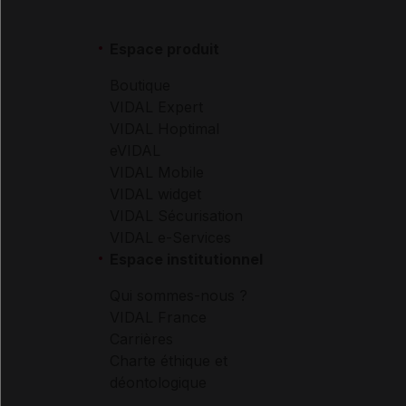
Espace produit
Boutique
VIDAL Expert
VIDAL Hoptimal
eVIDAL
VIDAL Mobile
VIDAL widget
VIDAL Sécurisation
VIDAL e-Services
Espace institutionnel
Qui sommes-nous ?
VIDAL France
Carrières
Charte éthique et
déontologique