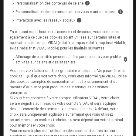
Personnalisation des contenus de ce site
i
Personnalisation des communications vous étant adressées
i
Interaction avec les réseaux sociaux
i
Ces formations médicales couvrant le domaine
thérapeutique hématologie ont été conçues pour
En cliquant sur le bouton « J’accepte » ci-dessous, vous consentez
également à ce que des cookies soient utilisés sur certains sites et
renforcer vos compétences. Adaptées aux besoins
applications édités par VIDAL(vidal.fr, campus.vidal.fr, hoptimal.vidal.fr,
des professionnels de santé, elles vous permettent
evidal.vidal.fr et VIDAL Mobile) pour les finalités suivantes :
d'améliorer votre pratique médicale à jour des
Affichage de publicités personnalisées par rapport à votre profil et
i
dernières avancées scientifiques.
activités sur ce site et des sites tiers
Vous pouvez réaliser un choix granulaire en cliquant "Je paramètre les
Parcourez les différentes formations en ligne
cookies". Quel que soit votre choix, vous êtes informé que VIDAL utilise
des cookies exemptés de consentement, de fonctionnement et de
spécialisées en hématologie. Accédez aux modules
mesure d'audience pour produire des statistiques de visites
de formation intégrant des podcasts, des vidéos
anonymes.
pédagogiques, des modules d'évalution des
Si vous êtes connecté à votre compte utilisateur VIDAL, votre choix
sera enregistré au niveau de votre compte VIDAL et sera appliqué
connaissances.
depuis l’ensemble des terminaux que vous utilisez. A défaut, votre
choix sera uniquement applicable au terminal que vous utilisez
Retrouvez par exemple les formations dans les
actuellement : un cookie « technique » sera déposé sur votre terminal
pour mémoriser votre choix.
domaines
gériatrie
,
gynécologie
,
urologie
.
Pour en savoir plus sur l’utilisation des cookies et autres traceurs