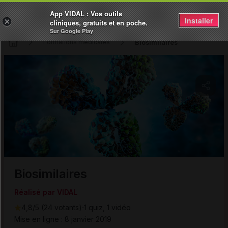
App VIDAL : Vos outils
Installer
×
cliniques, gratuits et en poche.
Sur Google Play
Biosimilaires
Formations médicales
Copier l'url
Email
Biosimilaires
Réalisé par VIDAL
·
4,8/5 (24 votants)
1 quiz, 1 vidéo
Mise en ligne : 8 janvier 2019