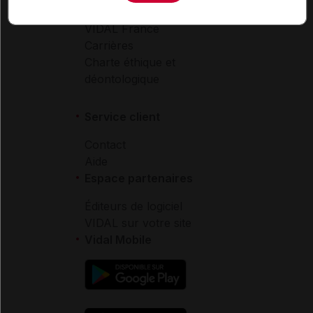
Qui sommes-nous ?
VIDAL France
Carrières
Charte éthique et
déontologique
Service client
Contact
Aide
Espace partenaires
Éditeurs de logiciel
VIDAL sur votre site
Vidal Mobile