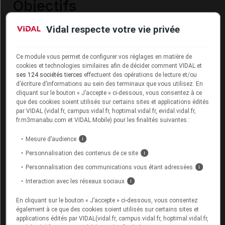
Objectifs
Vidal respecte votre vie privée
Le développement des médicaments biosimilaires et les
possibilités d’y recourir constituent des enjeux essentiels
d’efficience et de qualité de la prise en charge dans les
Ce module vous permet de configurer vos réglages en matière de
prochaines années. Dans ce contexte, une e-formation
cookies et technologies similaires afin de décider comment VIDAL et
spécifique sur les médicaments biosimilaires a été élaborée
ses 124 sociétés tierces
effectuent des opérations de lecture et/ou
afin de :
d’écriture d’informations au sein des terminaux que vous utilisez. En
cliquant sur le bouton « J’accepte » ci-dessous, vous consentez à ce
• Comprendre ce qu’est un médicament biosimilaire
que des cookies soient utilisés sur certains sites et applications édités
• Prendre connaissance du développement clinique d’un
par VIDAL (vidal.fr, campus.vidal.fr, hoptimal.vidal.fr, evidal.vidal.fr,
médicament biosimilaire
fr.m3manabu.com et VIDAL Mobile) pour les finalités suivantes :
Mesure d’audience
i
Commencer
Personnalisation des contenus de ce site
i
Personnalisation des communications vous étant adressées
i
Interaction avec les réseaux sociaux
i
En cliquant sur le bouton « J’accepte » ci-dessous, vous consentez
également à ce que des cookies soient utilisés sur certains sites et
applications édités par VIDAL(vidal.fr, campus.vidal.fr, hoptimal.vidal.fr,