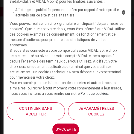
evidal.vidal.fr et VIDAL Mobile) pour les finalités suivantes :
Affichage de publicités personnalisées par rapport à votre profil et
i
activités sur ce site et des sites tiers
Vous pouvez réaliser un choix granulaire en cliquant "Je paramètre les
cookies". Quel que soit votre choix, vous êtes informé que VIDAL utilise
des cookies exemptés de consentement, de fonctionnement et de
mesure d'audience pour produire des statistiques de visites
anonymes.
Si vous êtes connecté à votre compte utilisateur VIDAL, votre choix
sera enregistré au niveau de votre compte VIDAL et sera appliqué
Espace produit
depuis l’ensemble des terminaux que vous utilisez. A défaut, votre
choix sera uniquement applicable au terminal que vous utilisez
Boutique
actuellement : un cookie « technique » sera déposé sur votre terminal
VIDAL Expert
pour mémoriser votre choix.
Pour en savoir plus sur l’utilisation des cookies et autres traceurs
VIDAL Hoptimal
similaires, ou retirer à tout moment votre consentement à leur usage,
eVIDAL
nous vous invitons à vous rendre sur notre
Politique cookies
.
VIDAL Mobile
VIDAL widget
CONTINUER SANS
JE PARAMÈTRE LES
VIDAL Sécurisation
ACCEPTER
COOKIES
VIDAL e-Services
Espace institutionnel
J'ACCEPTE