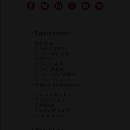
Espace produit
Boutique
VIDAL Expert
VIDAL Hoptimal
eVIDAL
VIDAL Mobile
VIDAL widget
VIDAL Sécurisation
VIDAL e-Services
Espace institutionnel
Qui sommes-nous ?
VIDAL France
Carrières
Charte éthique et
déontologique
Service client