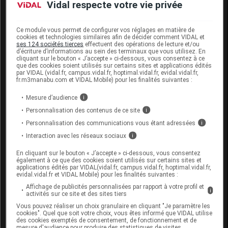
Vidal respecte votre vie privée
Vous aurez peut-être des questions sur la gestion de
Ce module vous permet de configurer vos réglages en matière de
ces traitements ou la réalisation des injections par
cookies et technologies similaires afin de décider comment VIDAL et
exemple. Ce mini-site est fait pour vous. Vous y
ses 124 sociétés tierces
effectuent des opérations de lecture et/ou
trouverez des informations et des réponses à vos
d’écriture d’informations au sein des terminaux que vous utilisez. En
cliquant sur le bouton « J’accepte » ci-dessous, vous consentez à ce
différentes interrogations.
que des cookies soient utilisés sur certains sites et applications édités
par VIDAL (vidal.fr, campus.vidal.fr, hoptimal.vidal.fr, evidal.vidal.fr,
POURQUOI DEVRAIS-JE PRENDRE
fr.m3manabu.com et VIDAL Mobile) pour les finalités suivantes :
UN TRAITEMENT INJECTABLE ?
Mesure d’audience
i
(1,2)
Personnalisation des contenus de ce site
i
Personnalisation des communications vous étant adressées
i
Le diabète de type 2 est une maladie évolutive, même
Interaction avec les réseaux sociaux
i
pendant son traitement. Avec le temps, votre pancréas
aura tendance à fabriquer de moins en moins
En cliquant sur le bouton « J’accepte » ci-dessous, vous consentez
d'
insuline
ou bien votre corps ne pourra plus utiliser
également à ce que des cookies soient utilisés sur certains sites et
l'
insuline
produite correctement (cela s'appelle
applications édités par VIDAL(vidal.fr, campus.vidal.fr, hoptimal.vidal.fr,
l'insulinorésistance). Aussi, votre taux de glucose
evidal.vidal.fr et VIDAL Mobile) pour les finalités suivantes :
dans le sang risque d'augmenter au-delà des objectifs
Affichage de publicités personnalisées par rapport à votre profil et
i
fixés par votre médecin si vous n'adaptez pas votre
activités sur ce site et des sites tiers
traitement tout au long de votre vie.
Vous pouvez réaliser un choix granulaire en cliquant "Je paramètre les
cookies". Quel que soit votre choix, vous êtes informé que VIDAL utilise
La mise sous traitement injectable est donc souvent
des cookies exemptés de consentement, de fonctionnement et de
mesure d'audience pour produire des statistiques de visites