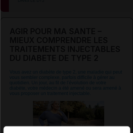
DANS LE DT2
AGIR POUR MA SANTE –
MIEUX COMPRENDRE LES
TRAITEMENTS INJECTABLES
DU DIABETE DE TYPE 2
Vous avez un diabète de type 2, une maladie qui peut
vous sembler
complexe
, parfois difficile à gérer au
quotidien. Un jour, au fil de l'évolution de votre
diabète, votre médecin a été amené ou sera amené à
vous proposer un traitement injectable.