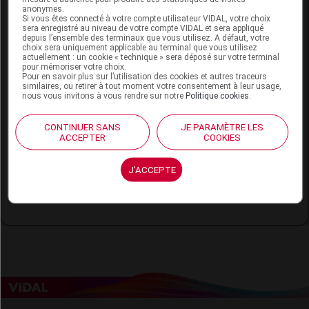
nécessaire avec le temps chez les personnes qui ont
anonymes.
un diabète de type 2, en complément des mesures
Si vous êtes connecté à votre compte utilisateur VIDAL, votre choix
hygiéno-diététiques et en complément à la prise de
sera enregistré au niveau de votre compte VIDAL et sera appliqué
traitements antidiabétiques oraux.
depuis l’ensemble des terminaux que vous utilisez. A défaut, votre
choix sera uniquement applicable au terminal que vous utilisez
actuellement : un cookie « technique » sera déposé sur votre terminal
Le recours à un traitement injectable est une étape
pour mémoriser votre choix.
normale dans le traitement de votre diabète de type 2,
Pour en savoir plus sur l’utilisation des cookies et autres traceurs
même si vous avez bien pris votre traitement jusqu'à
similaires, ou retirer à tout moment votre consentement à leur usage,
nous vous invitons à vous rendre sur notre
Politique cookies
.
maintenant.
REFERENCES
CONTINUER SANS
JE PARAMÈTRE LES
ACCEPTER
COOKIES
1.
Fédération française de cardiologie. Diabète : un ennemi du cœur
et des artères. 2018.
2.
Assurance maladie, INPES. Repères diabète. Hors-série. Le
J'ACCEPTE
passage à l'
insuline
. Décembre 2014.
Crédit photographique : 1343896864 (© adamkaz/E+/Gettyimages)