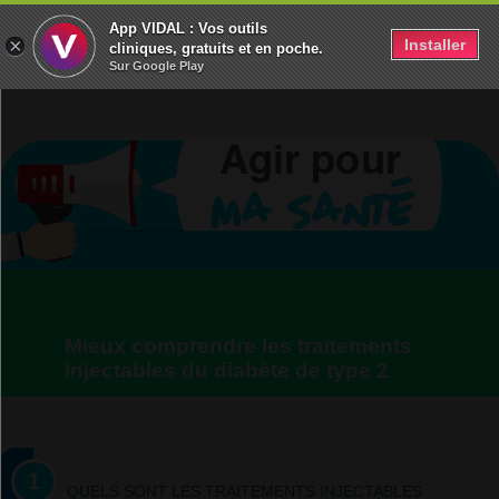
App VIDAL : Vos outils
×
Installer
Diabète de type 2
Agir pour ma santé
cliniques, gratuits et en poche.
Sur Google Play
Mieux comprendre les traitements
injectables du diabète de type 2
QUELS SONT LES TRAITEMENTS INJECTABLES