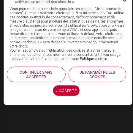
Du verbe latin caedere, qui signifie « couper »
activités sur ce site et des sites tiers
Vous pouvez réaliser un choix granulaire en cliquant "Je paramètre les
cookies". Quel que soit votre choix, vous êtes informé que VIDAL utilise
des cookies exemptés de consentement, de fonctionnement et de
mesure d'audience pour produire des statistiques de visites anonymes.
En image
Si vous êtes connecté à votre compte utilisateur VIDAL, votre choix sera
enregistré au niveau de votre compte VIDAL et sera appliqué depuis
l’ensemble des terminaux que vous utilisez. A défaut, votre choix sera
uniquement applicable au terminal que vous utilisez actuellement : un
cookie « technique » sera déposé sur votre terminal pour mémoriser
votre choix.
Pour en savoir plus sur l’utilisation des cookies et autres traceurs
similaires, ou retirer à tout moment votre consentement à leur usage,
nous vous invitons à vous rendre sur notre
Politique cookies
.
Analyse d’ordonnance !
Si vous souhaitez vérifier les interactions entre plusieurs
CONTINUER SANS
JE PARAMÈTRE LES
médicaments ou consulter rapidement les effets secondaires
ACCEPTER
COOKIES
liés à votre ordonnance, n'hésitez pas à utiliser notre outil
d'analyse d'ordonnance !
Utiliser l’analyse d’ordonnance
J'ACCEPTE