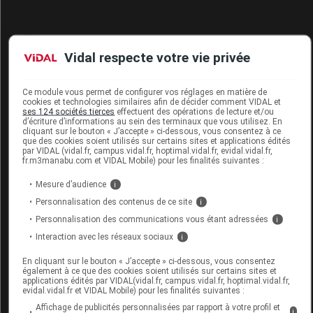
Vidal respecte votre vie privée
Quiz
Ce module vous permet de configurer vos réglages en matière de
cookies et technologies similaires afin de décider comment VIDAL et
ses 124 sociétés tierces
effectuent des opérations de lecture et/ou
d’écriture d’informations au sein des terminaux que vous utilisez. En
cliquant sur le bouton « J’accepte » ci-dessous, vous consentez à ce
que des cookies soient utilisés sur certains sites et applications édités
par VIDAL (vidal.fr, campus.vidal.fr, hoptimal.vidal.fr, evidal.vidal.fr,
fr.m3manabu.com et VIDAL Mobile) pour les finalités suivantes :
Mesure d’audience
i
Le terme « césarienne » dérive, étymologiquement...
Personnalisation des contenus de ce site
i
Personnalisation des communications vous étant adressées
i
De Jules César, qui serait né par césarienne
Interaction avec les réseaux sociaux
i
Du nom d'un chirurgien romain à l'origine de la technique
En cliquant sur le bouton « J’accepte » ci-dessous, vous consentez
également à ce que des cookies soient utilisés sur certains sites et
applications édités par VIDAL(vidal.fr, campus.vidal.fr, hoptimal.vidal.fr,
Du grec Kaisar, qui signifie « naissance »
evidal.vidal.fr et VIDAL Mobile) pour les finalités suivantes :
Affichage de publicités personnalisées par rapport à votre profil et
i