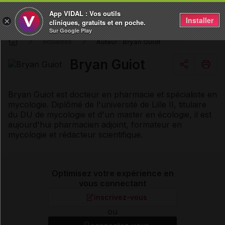
App VIDAL : Vos outils
Installer
×
cliniques, gratuits et en poche.
Sur Google Play
Auteur : Bryan Guiot
Actualités
Bryan Guiot
Copier l'url
Bryan Guiot est docteur en pharmacie et spécialiste en
mycologie. Diplômé de l'université de Lille II, titulaire
du DU de mycologie et d'un master en écologie, il est
Email
aujourd'hui pharmacien adjoint, formateur en
mycologie et rédacteur scientifique.
Optimisez votre expérience en
vous connectant
inscrivez-vous
ou