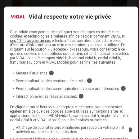
Vidal respecte votre vie privée
Ce module vous permet de configurer vos réglages en matière de
cookies et technologies similaires afin de décider comment VIDAL et
ses 124 sociétés tierces
effectuent des opérations de lecture et/ou
d’écriture d’informations au sein des terminaux que vous utilisez. En
cliquant sur le bouton « J’accepte » ci-dessous, vous consentez à ce
que des cookies soient utilisés sur certains sites et applications édités
Pour prendre soin de l’aidant : le bon répit, au
par VIDAL (vidal.fr, campus.vidal.fr, hoptimal.vidal.fr, evidal.vidal.fr,
fr.m3manabu.com et VIDAL Mobile) pour les finalités suivantes :
bon moment et à la bonne personne
18 juillet 2024
Mesure d’audience
i
Personnalisation des contenus de ce site
i
Personnalisation des communications vous étant adressées
i
Interaction avec les réseaux sociaux
i
En cliquant sur le bouton « J’accepte » ci-dessous, vous consentez
également à ce que des cookies soient utilisés sur certains sites et
applications édités par VIDAL(vidal.fr, campus.vidal.fr, hoptimal.vidal.fr,
evidal.vidal.fr et VIDAL Mobile) pour les finalités suivantes :
Affichage de publicités personnalisées par rapport à votre profil et
i
activités sur ce site et des sites tiers