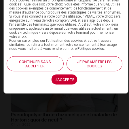
Vous pouvez réaliser un choix granulaire en cliquant "Je paramètre les
cookies". Quel que soit votre choix, vous êtes informé que VIDAL utilise
des cookies exemptés de consentement, de fonctionnement et de
mesure d'audience pour produire des statistiques de visites anonymes.
Si vous êtes connecté à votre compte utilisateur VIDAL, votre choix sera
Nutrition et ostéoporose : premières
enregistré au niveau de votre compte VIDAL et sera appliqué depuis
recommandations françaises
l’ensemble des terminaux que vous utilisez. A défaut, votre choix sera
uniquement applicable au terminal que vous utilisez actuellement : un
06 juillet 2023
cookie « technique » sera déposé sur votre terminal pour mémoriser
votre choix.
Pour en savoir plus sur l’utilisation des cookies et autres traceurs
similaires, ou retirer à tout moment votre consentement à leur usage,
nous vous invitons à vous rendre sur notre
Politique cookies
.
CONTINUER SANS
JE PARAMÈTRE LES
ACCEPTER
COOKIES
J'ACCEPTE
Pseudopolyarthrite rhizomélique et maladie de
Horton : quoi de neuf ?
01 juin 2023