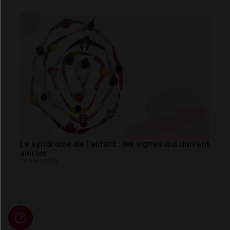
Le syndrome de l’aidant : les signes qui doivent
alerter
06 avril 2023