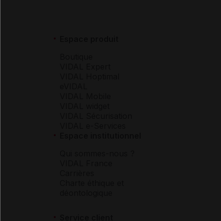
Espace produit
Boutique
VIDAL Expert
VIDAL Hoptimal
eVIDAL
VIDAL Mobile
VIDAL widget
VIDAL Sécurisation
VIDAL e-Services
Espace institutionnel
Qui sommes-nous ?
VIDAL France
Carrières
Charte éthique et
déontologique
Service client