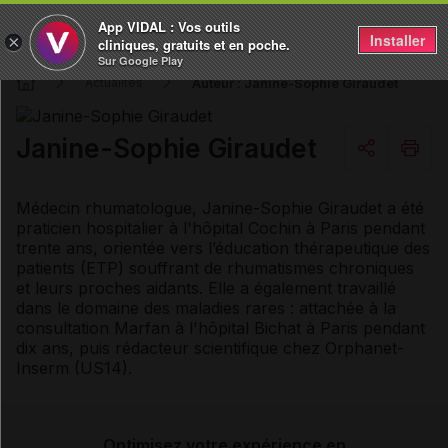
App VIDAL : Vos outils
Installer
×
cliniques, gratuits et en poche.
Sur Google Play
Auteur : Janine-Sophie Giraudet
Actualités
Janine-Sophie Giraudet
Copier l'url
Médecin rhumatologue, Janine-Sophie Giraudet a été
praticien hospitalier à l'hôpital Cochin à Paris pendant
trente ans, orientée vers l’éducation thérapeutique des
Email
patients (ETP) souffrant de rhumatismes chroniques
et leurs proches aidants. Elle a également travaillé
dans le domaine des maladies rares : attachée à la
consultation Marfan à l'hôpital Bichat à Paris pendant
dix ans, puis rédacteur scientifique chez Orphanet-
Inserm (US14).
Optimisez votre expérience en