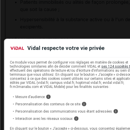
Patients immobilisés ou alités de façon prolongée,
que soit la cause ;
Hypersensibilité à la substance active ou à l'un d
excipients.
PRÉCAUTIONS D'EMPLOI
(nécessitant une attention
particulière et une évaluation du rapport bénéfice/risq
Vidal respecte votre vie privée
individuel) :
Ce module vous permet de configurer vos réglages en matière de cookies et
technologies similaires afin de décider comment VIDAL et
ses 124 sociétés 
Troubles neurologiques, consécutifs à une
effectuent des opérations de lecture et/ou d’écriture d’informations au sein 
sclérothérapie, y compris la migraine ;
terminaux que vous utilisez. En cliquant sur le bouton « J’accepte » ci-dess
consentez à ce que des cookies soient utilisés sur certains sites et applicat
édités par VIDAL (vidal.fr, campus.vidal.fr, hoptimal.vidal.fr, evidal.vidal.fr,
Grossesse, allaitement.
fr.m3manabu.com et VIDAL Mobile) pour les finalités suivantes :
Mesure d’audience
i
Personnalisation des contenus de ce site
i
Conduite à tenir pour les patients
Personnalisation des communications vous étant adressées
i
Il est recommandé de sensibiliser les patients aux symp
Interaction avec les réseaux sociaux
i
suivants, pouvant survenir au moment ou après l'injectio
En cliquant sur le bouton « J’accepte » ci-dessous, vous consentez égaleme