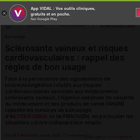
App VIDAL : Vos outils cliniques,
×
gratuits et en poche.
Sur Google Play
Sclérosants veineux
Actualités
Médicaments
Bon usage
Sclérosants veineux et risques
cardiovasculaires : rappel des
règles de bon usage
Face à la persistance des signalements de
pharmacovigilance relatifs aux risques
cardiovasculaires associés aux médicaments
sclérosants veineux, l'Agence nationale de sécurité
du médicament et des produits de santé (A
NSM)
rappelle les mesures de bon usage
d'
AETOXISCEROL
et de FIBROVEIN, en particulier les
situations contre-indiquant leur emploi.
David Paitraud
06 janvier 2022
5 minutes
Ajouter un commentaire