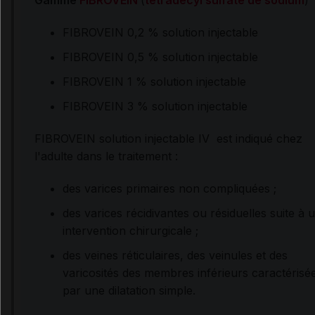
Gamme
FIBROVEIN
(
tétradécyl sulfate de sodium
)
FIBROVEIN 0,2 % solution injectable
FIBROVEIN 0,5 % solution injectable
FIBROVEIN 1 % solution injectable
FIBROVEIN 3 % solution injectable
FIBROVEIN solution injectable IV est indiqué chez
l'adulte dans le traitement :
des varices primaires non compliquées ;
des varices récidivantes ou résiduelles suite à 
intervention chirurgicale ;
des veines réticulaires, des veinules et des
varicosités des membres inférieurs caractérisé
par une dilatation simple.