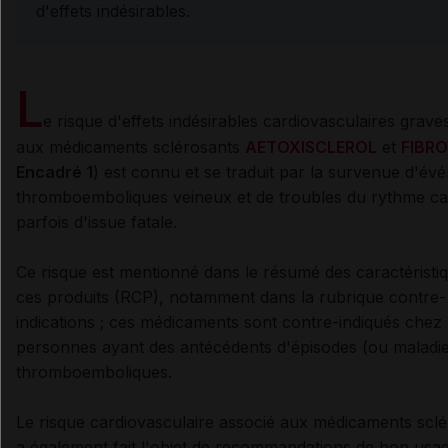
d'effets indésirables.
L
e risque d'effets indésirables cardiovasculaires grave
aux médicaments sclérosants
AETOXISCLEROL
et
FIBRO
Encadré 1
) est connu et se traduit par la survenue d'é
thromboemboliques veineux et de troubles du rythme ca
parfois d'issue fatale.
Ce risque est mentionné dans le résumé des caractéristi
ces produits (RCP), notamment dans la rubrique contre-
indications ; ces médicaments sont contre-indiqués chez 
personnes ayant des antécédents d'épisodes (ou maladie
thromboemboliques.
Le risque cardiovasculaire associé aux médicaments scl
a également fait l'objet de recommandations de bon usag