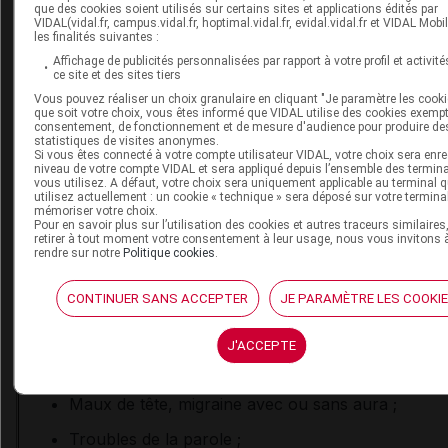
évoquant un effet indésirable cardiovasculaire (
cf
.
Encad
que des cookies soient utilisés sur certains sites et applications édités par
VIDAL(vidal.fr, campus.vidal.fr, hoptimal.vidal.fr, evidal.vidal.fr et VIDAL Mobi
présence d'un de ces signes, le patient doit consulter u
les finalités suivantes :
en urgence.
Affichage de publicités personnalisées par rapport à votre profil et activité
ce site et des sites tiers
Vous pouvez réaliser un choix granulaire en cliquant "Je paramètre les cooki
Encadré 4 - Signes cliniques évocateurs d'un évé
que soit votre choix, vous êtes informé que VIDAL utilise des cookies exemp
consentement, de fonctionnement et de mesure d'audience pour produire de
indésirable cardiovasculaire
statistiques de visites anonymes.
Si vous êtes connecté à votre compte utilisateur VIDAL, votre choix sera enre
niveau de votre compte VIDAL et sera appliqué depuis l’ensemble des termin
vous utilisez. A défaut, votre choix sera uniquement applicable au terminal 
Tachycardie (élévation de la fréquence cardiaque)
utilisez actuellement : un cookie « technique » sera déposé sur votre termina
mémoriser votre choix.
sensation d'oppression thoracique, douleur thora
Pour en savoir plus sur l’utilisation des cookies et autres traceurs similaires
essoufflement ;
retirer à tout moment votre consentement à leur usage, nous vous invitons 
rendre sur notre
Politique cookies
.
Toux, palpitations, sensation de respiration désag
et gênante ;
CONTINUER SANS ACCEPTER
JE PARAMÈTRE LES COOKI
Trouble visuel transitoire ;
J'ACCEPTE
Malaise avec perte de connaissance ;
Maux de tête, migraine avec ou sans aura ;
Troubles de la parole ;