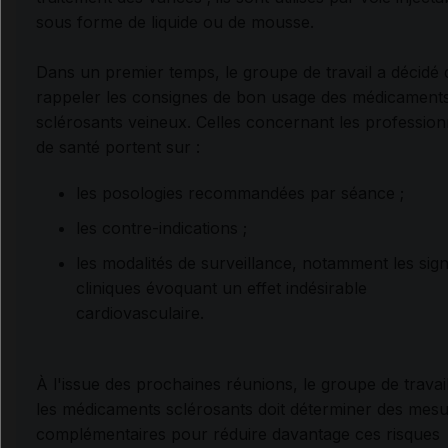
sous forme de liquide ou de mousse.
Dans un premier temps, le groupe de travail a décidé 
rappeler les consignes de bon usage des médicament
sclérosants veineux. Celles concernant les profession
de santé portent sur :
les posologies recommandées par séance ;
les contre-indications ;
les modalités de surveillance, notamment les sig
cliniques évoquant un effet indésirable
cardiovasculaire.
À l'issue des prochaines réunions, le groupe de travai
les médicaments sclérosants doit déterminer des mes
complémentaires pour réduire davantage ces risques