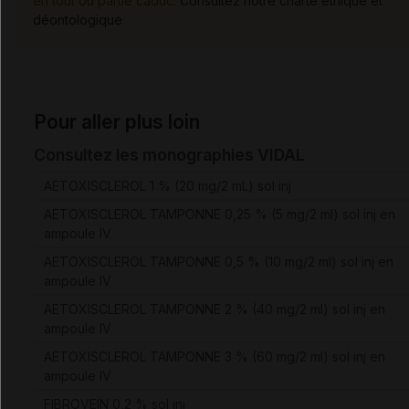
en tout ou partie caduc.
Consultez notre charte éthique et
déontologique
Pour aller plus loin
Consultez les monographies VIDAL
AETOXISCLEROL 1 % (20 mg/2 mL) sol inj
AETOXISCLEROL TAMPONNE 0,25 % (5 mg/2 ml) sol inj en
ampoule IV
AETOXISCLEROL TAMPONNE 0,5 % (10 mg/2 ml) sol inj en
ampoule IV
AETOXISCLEROL TAMPONNE 2 % (40 mg/2 ml) sol inj en
ampoule IV
AETOXISCLEROL TAMPONNE 3 % (60 mg/2 ml) sol inj en
ampoule IV
FIBROVEIN 0,2 % sol inj