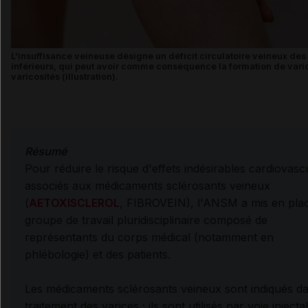
L'insuffisance veineuse désigne un déficit circulatoire veineux d
inférieurs, qui peut avoir comme conséquence la formation de vari
varicosités (illustration).
Résumé
Pour réduire le risque d'effets indésirables cardiovasc
associés aux médicaments sclérosants veineux
(
AETOXISCLEROL
, FIBROVEIN), l'ANSM a mis en pla
groupe de travail pluridisciplinaire composé de
représentants du corps médical (notamment en
phlébologie) et des patients.
Les médicaments sclérosants veineux sont
indiqués da
traitement des varices ; ils sont utilisés par voie injecta