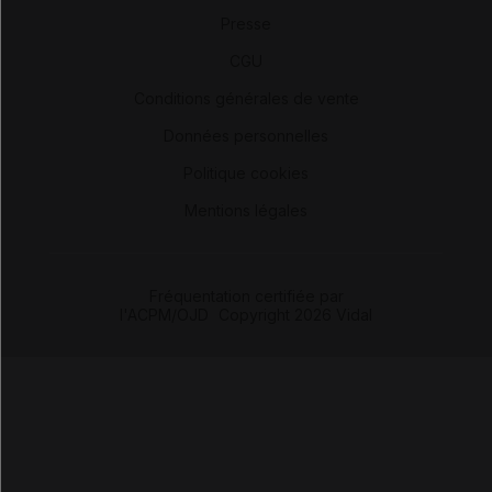
Presse
-
CGU
-
Conditions générales de vente
-
Données personnelles
-
Politique cookies
-
Mentions légales
Fréquentation certifiée par
l'ACPM/OJD
|
Copyright 2026 Vidal